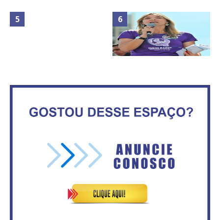
Maior São João do Cerrado
No Brasil do golpe, 61,5 mi de
movimenta fim de semana em
consumidores estão
Ceilândia
inadimplentes
Circulação de ar no túnel será
sustentada por 52 jatos
IFB abre inscrições para mais de
ventiladores
2,3 mil vagas
Vitória do governo | Estamos
Rosilene Corrêa aceita disputar
fazendo o dever de casa, disse
o GDF, quer unir Esquerda e
Bolsonaro sobre Previdência
empolga militância do PT