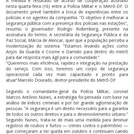
A medida é resultado de acordo de cooperação assinado
nesta quarta-feira (16) entre a Polícia Militar e o Metrô-DF. O
documento prevê também a troca de experiências entre os
policiais e os agentes da companhia. “O objetivo é melhorar a
segurança pública com a presença dos policiais nas estações”,
resumiu o governador Rodrigo Rollemberg, presente na
assinatura do termo. A secretária da Segurança Pública e da
Paz Social, Márcia de Alencar, quer que a população perceba a
modernização do sistema. “Estamos levando ações como
Anjos da Guarda e Cosme e Damião para dentro do metrô
para dar resposta mais ágil para a comunidade.”
“Queremos mais eficiência, rapidez e integração na prestação
do serviço. Com isso, teremos um corpo de segurança
operacional cada vez mais capacitado e pronto para
atuar”Marcelo Dourado, diretor-presidente do Metrô-DF
Segundo o comandante-geral da Polícia Militar, coronel
Marcos Antônio Nunes, a estratégia foi pensada com base na
análise de índices criminais e por ter grande aglomeração de
pessoas. “A segurança é um direito necessário para a garantia
de todos os outros direitos e para o desenvolvimento urbano.”
Segundo Nunes, trata-se de mais uma medida para diminuir
registros de roubos e furtos — crimes contra o patrimônio —
que começaram a ter queda em outubro e continuam caindo