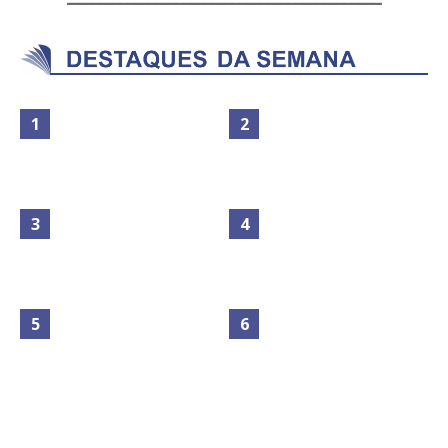
Maior São João do Cerrado
No Brasil do golpe, 61,5 mi de
movimenta fim de semana em
consumidores estão
Ceilândia
inadimplentes