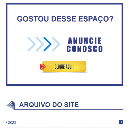
Secretaria da Fazenda abre 120
IFB abre inscrições para mais de
vagas no Distrito Federal
2,3 mil vagas
Governadores definem temas
Circulação de ar no túnel será
consensuais para buscar ajuda
sustentada por 52 jatos
do governo federal.
ventiladores
2023
3