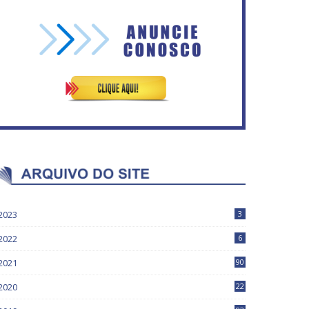
Vitória do governo | Estamos
Rosilene Corrêa aceita
fazendo o dever de casa,
disputar o GDF, quer unir
disse Bolsonaro sobre
Esquerda e empolga
Previdência
militância do PT
2023
3
2022
6
2021
90
2020
22
9