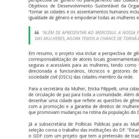
Objetivos de Desenvolvimento Sustentável da Orga
“tornar as cidades e os assentamentos humanos inclusi
igualdade de gênero e empoderar todas as mulheres e
“ALÉM DE APRESENTAR AO MERCOSUL A NOSSA 
DAS MULHERES, AGORA TEMOS A CHANCE DE TORNÁ-LA
Em resumo, o projeto visa incluir a perspectiva de g
corresponsabilização de atores locais governamentais 
seguras e acessíveis para as mulheres, tendo como 
direcionada a funcionários, técnicos e gestores de
sociedade civil (OSCs) das cidades-membro da rede.
Para a secretária da Mulher, Ericka Filippelli, uma 
de circulação de paz para toda a comunidade. Além di
desenhar uma cidade que reflete as questões de gên
com a promoção e a garantia de direitos de mulher
que promovam mudanças na rotina da população do Dis
Já a subsecretária de Políticas Públicas para as M
seleção coroa o trabalho das instituições do DF. “Est
o GDF com um projeto que tem a pretensão de trazer