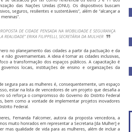
nização das Nações Unidas (ONU). Os dispositivos buscam
vos, seguros, resilientes e sustentáveis”, além de “alcançar a
 meninas”.
PROPOSTA DE CIDADE PENSADA NA MOBILIDADE E SEGURANÇA
 REALIDADE” ERIKA FILIPPELLI, SECRETÁRIA DA MULHER
ênero no planejamento das cidades a partir da pactuação e da
e não governamentais. A ideia é tornar as cidades inclusivas,
foco a transformação dos espaços públicos. A capacitação é
 governos locais, instituições de ensino e organizações da
cidade segura para as mulheres é, consequentemente, um espaço
sso, estar na lista de vencedores de um projeto que desafia a
ero só reforça o compromisso do Governo do Distrito Federal
es, bem como a vontade de implementar projetos inovadores
trito Federal.
ulheres, Fernanda Falcomer, autora da proposta vencedora, a
amos muito honrados em representar a Secretaria [da Mulher] e
 mas qualidade de vida para as mulheres, além de incluir a