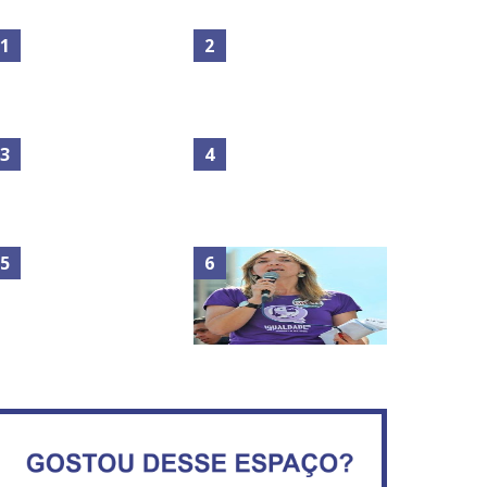
Maior São João do Cerrado
No Brasil do golpe, 61,5 mi
movimenta fim de semana
de consumidores estão
em Ceilândia
inadimplentes
Circulação de ar no túnel
será sustentada por 52 jatos
IFB abre inscrições para mais
ventiladores
de 2,3 mil vagas