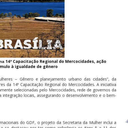
14ª Capacitação Regional do Mercocidades, ação
 na
ímulo à igualdade de gênero
ulheres – Gênero e planejamento urbano das cidades”, da
es da 14ª Capacitação Regional do Mercocidades. A iniciativa
iamente selecionadas pelo Mercocidades, rede de governos da
 a integração locais, assegurando o desenvolvimento e o bem-
nacionais do GDF, o projeto da Secretaria da Mulher inclui a
 e se destacou por ter como referência os itens 5 e 11 dos