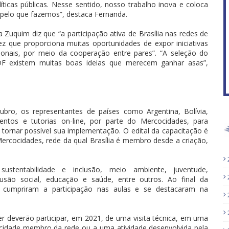
ticas públicas. Nesse sentido, nosso trabalho inova e coloca
 pelo que fazemos”, destaca Fernanda.
 Zuquim diz que “a participação ativa de Brasília nas redes de
z que proporciona muitas oportunidades de expor iniciativas
cionais, por meio da cooperação entre pares”. “A seleção do
F existem muitas boas ideias que merecem ganhar asas”,
bro, os representantes de países como Argentina, Bolívia,
ntos e tutorias on-line, por parte do Mercocidades, para
, tornar possível sua implementação. O edital da capacitação é
rcocidades, rede da qual Brasília é membro desde a criação,
stentabilidade e inclusão, meio ambiente, juventude,
lusão social, educação e saúde, entre outros. Ao final da
ue cumpriram a participação nas aulas e se destacaram na
r deverão participar, em 2021, de uma visita técnica, em uma
a cidade membro da rede ou a uma atividade desenvolvida pela