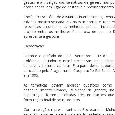
gestão e a inserção das temáticas de gênero nas polí
nossa capital em lugar de destaque e reconhecimento
Chefe do Escritório de Assuntos Internacionais, Renata
cidades mostra-se cada vez mais importante, uma ve
relevantes e conhecer as melhores práticas interna
projeto entre os melhores é a prova de que no D
acrescenta a gestora.
Capacitação
Durante o período de 1º de setembro a 15 de outu
Colômbia, Equador e Brasil receberam aconselhame
desenvolver suas propostas. E, a partir desse suporte
concebido pelo Programa de Cooperação Sul-Sul de Me
em 1995.
As temáticas deviam abordar questões como su
desenvolvimento urbano, igualdade de gênero, inc
capacitação foram escolhidas três instituições q
formulação final de seus projetos.
Com a seleção, representantes da Secretaria da Mulhe
experiência semelhante à iniciativa formulada, a um