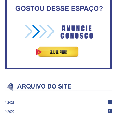
ventiladores
2,3 mil vagas
Secretaria da Fazenda abre 120
ASVECOM: Renúncia Ana Neves
vagas no Distrito Federal
2023
3
2022
6