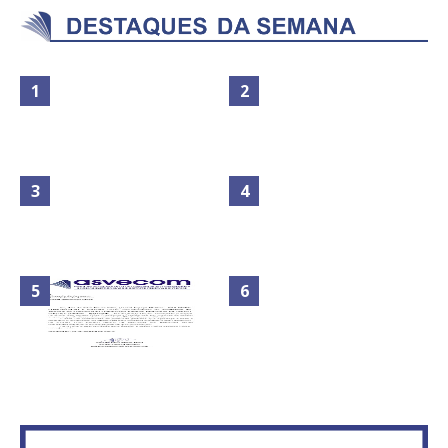
Maior São João do Cerrado
No Brasil do golpe, 61,5 mi de
movimenta fim de semana em
consumidores estão
Ceilândia
inadimplentes
Circulação de ar no túnel será
sustentada por 52 jatos
IFB abre inscrições para mais de