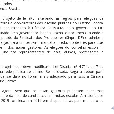
utados.
ncia Brasilia
projeto de lei (PL) alterando as regras para eleições de
etores e vice-diretores das escolas públicas do Distrito Federal
rá encaminhado à Câmara Legislativa pelo governo do DF.
inado pelo governador Ibaneis Rocha, o documento atende a
pedido do Sindicato dos Professores (Sinpro-DF) e admite a
leição para um terceiro mandato – reduzido de três para dois
s – dos atuais gestores. As eleições do conselho escolar –
e incluem representantes de pais, alunos, professores e
 projeto que deve modificar a Lei Distrital nº 4.751, de 7 de
a rede pública de ensino. Se aprovada, seguirá depois para
ida, se dará no fórum mais adequado para isso: a Câmara
dro Ferraz.
o agora, sem que os atuais gestores pudessem concorrer,
diante da falta de candidatos em muitas escolas. A maioria dos
 2019 foi eleita em 2016 em chapas únicas para mandato de