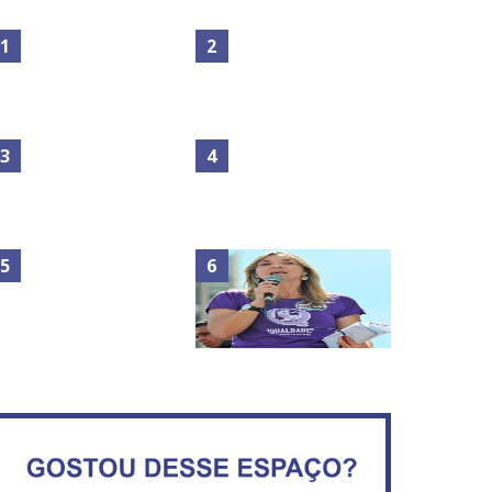
Maior São João do Cerrado
No Brasil do golpe, 61,5 mi
movimenta fim de semana
de consumidores estão
em Ceilândia
inadimplentes
Circulação de ar no túnel
será sustentada por 52 jatos
IFB abre inscrições para mais
ventiladores
de 2,3 mil vagas