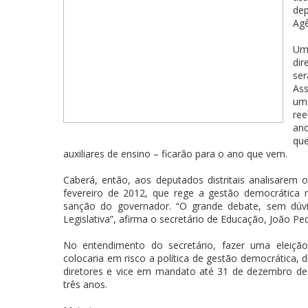
dep
Agê
Um 
dir
se
Ass
um 
ree
ano
qu
auxiliares de ensino – ficarão para o ano que vem.
Caberá, então, aos deputados distritais analisarem o
fevereiro de 2012, que rege a gestão democrática n
sanção do governador. “O grande debate, sem dúv
Legislativa”, afirma o secretário de Educação, João Pe
No entendimento do secretário, fazer uma eleiçã
colocaria em risco a política de gestão democrática, 
diretores e vice em mandato até 31 de dezembro de
três anos.