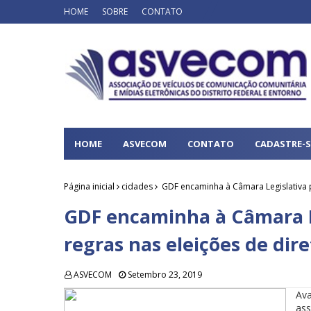
HOME
SOBRE
CONTATO
HOME
ASVECOM
CONTATO
CADASTRE-S
Página inicial
cidades
GDF encaminha à Câmara Legislativa p
GDF encaminha à Câmara L
regras nas eleições de dir
ASVECOM
Setembro 23, 2019
Av
as