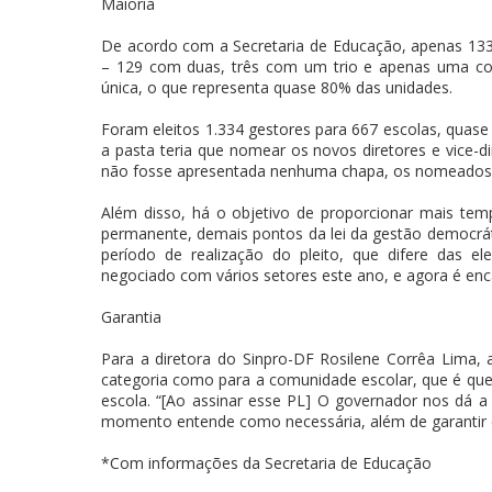
Maioria
De acordo com a Secretaria de Educação, apenas 13
– 129 com duas, três com um trio e apenas uma com
única, o que representa quase 80% das unidades.
Foram eleitos 1.334 gestores para 667 escolas, qua
a pasta teria que nomear os novos diretores e vice-d
não fosse apresentada nenhuma chapa, os nomeados 
Além disso, há o objetivo de proporcionar mais tempo
permanente, demais pontos da lei da gestão democrát
período de realização do pleito, que difere das ele
negociado com vários setores este ano, e agora é enca
Garantia
Para a diretora do Sinpro-DF Rosilene Corrêa Lima,
categoria como para a comunidade escolar, que é quem
escola. “[Ao assinar esse PL] O governador nos dá a
momento entende como necessária, além de garantir q
*Com informações da Secretaria de Educação