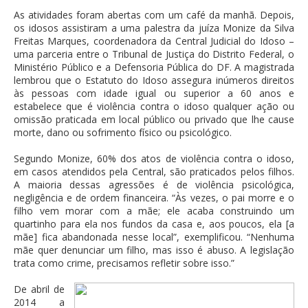
As atividades foram abertas com um café da manhã. Depois,
os idosos assistiram a uma palestra da juíza Monize da Silva
Freitas Marques, coordenadora da Central Judicial do Idoso –
uma parceria entre o Tribunal de Justiça do Distrito Federal, o
Ministério Público e a Defensoria Pública do DF. A magistrada
lembrou que o Estatuto do Idoso assegura inúmeros direitos
às pessoas com idade igual ou superior a 60 anos e
estabelece que é violência contra o idoso qualquer ação ou
omissão praticada em local público ou privado que lhe cause
morte, dano ou sofrimento físico ou psicológico.
Segundo Monize, 60% dos atos de violência contra o idoso,
em casos atendidos pela Central, são praticados pelos filhos.
A maioria dessas agressões é de violência psicológica,
negligência e de ordem financeira. “Às vezes, o pai morre e o
filho vem morar com a mãe; ele acaba construindo um
quartinho para ela nos fundos da casa e, aos poucos, ela [a
mãe] fica abandonada nesse local”, exemplificou. “Nenhuma
mãe quer denunciar um filho, mas isso é abuso. A legislação
trata como crime, precisamos refletir sobre isso.”
De abril de
2014 a