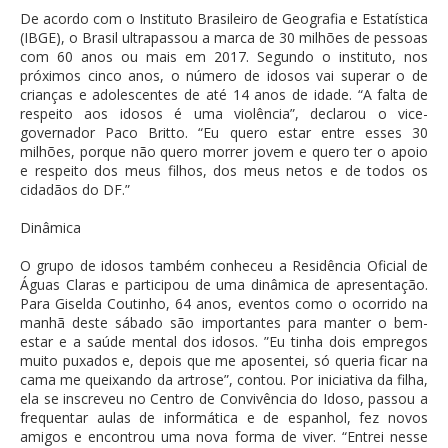
De acordo com o Instituto Brasileiro de Geografia e Estatística
(IBGE), o Brasil ultrapassou a marca de 30 milhões de pessoas
com 60 anos ou mais em 2017. Segundo o instituto, nos
próximos cinco anos, o número de idosos vai superar o de
crianças e adolescentes de até 14 anos de idade. “A falta de
respeito aos idosos é uma violência”, declarou o vice-
governador Paco Britto. “Eu quero estar entre esses 30
milhões, porque não quero morrer jovem e quero ter o apoio
e respeito dos meus filhos, dos meus netos e de todos os
cidadãos do DF.”
Dinâmica
O grupo de idosos também conheceu a Residência Oficial de
Águas Claras e participou de uma dinâmica de apresentação.
Para Giselda Coutinho, 64 anos, eventos como o ocorrido na
manhã deste sábado são importantes para manter o bem-
estar e a saúde mental dos idosos. ”Eu tinha dois empregos
muito puxados e, depois que me aposentei, só queria ficar na
cama me queixando da artrose”, contou. Por iniciativa da filha,
ela se inscreveu no Centro de Convivência do Idoso, passou a
frequentar aulas de informática e de espanhol, fez novos
amigos e encontrou uma nova forma de viver. “Entrei nesse