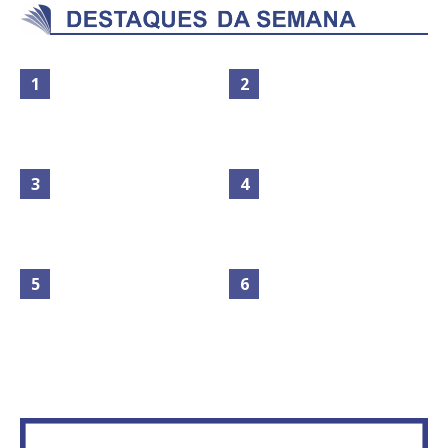
Maior São João do Cerrado
movimenta fim de semana em
Secretaria da Fazenda abre 120
Ceilândia
vagas no Distrito Federal
No Brasil do golpe, 61,5 mi de
consumidores estão
IFB abre inscrições para mais de
inadimplentes
2,3 mil vagas