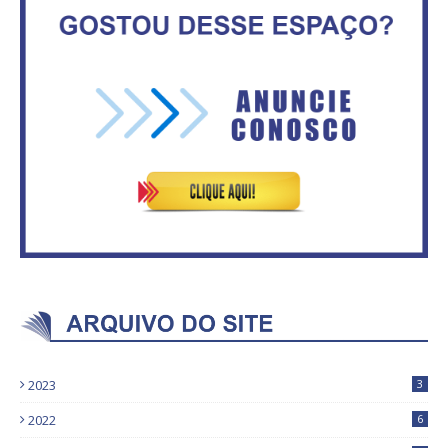
Governadores definem temas
Circulação de ar no túnel será
consensuais para buscar ajuda
sustentada por 52 jatos
do governo federal.
ventiladores
2023
3
2022
6