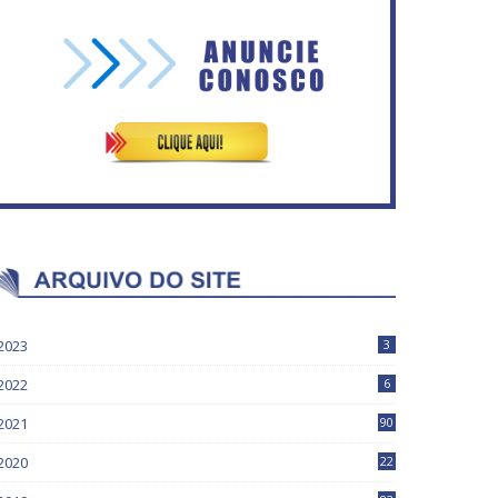
Governadores definem
temas consensuais para
Circulação de ar no túnel
buscar ajuda do governo
será sustentada por 52 jatos
ederal.
ventiladores
2023
3
2022
6
2021
90
2020
22
9