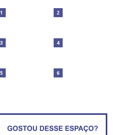
Maior São João do Cerrado
movimenta fim de semana
Secretaria da Fazenda abre
em Ceilândia
120 vagas no Distrito Federal
No Brasil do golpe, 61,5 mi
de consumidores estão
IFB abre inscrições para mais
inadimplentes
de 2,3 mil vagas