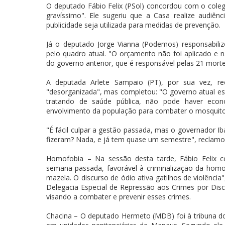
O deputado Fábio Felix (PSol) concordou com o colega
gravíssimo". Ele sugeriu que a Casa realize audiênc
publicidade seja utilizada para medidas de prevenção.
Já o deputado Jorge Vianna (Podemos) responsabiliz
pelo quadro atual. "O orçamento não foi aplicado e não
do governo anterior, que é responsável pelas 21 mortes
A deputada Arlete Sampaio (PT), por sua vez, r
"desorganizada", mas completou: "O governo atual es
tratando de saúde pública, não pode haver econ
envolvimento da população para combater o mosquito
"É fácil culpar a gestão passada, mas o governador I
fizeram? Nada, e já tem quase um semestre", reclamo
Homofobia – Na sessão desta tarde, Fábio Felix 
semana passada, favorável à criminalização da homo
mazela. O discurso de ódio ativa gatilhos de violência"
Delegacia Especial de Repressão aos Crimes por Discr
visando a combater e prevenir esses crimes.
Chacina – O deputado Hermeto (MDB) foi à tribuna do 