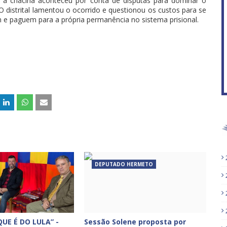
, a chacina aconteceu por conta de disputas para dominar o
O distrital lamentou o ocorrido e questionou os custos para se
m e paguem para a própria permanência no sistema prisional.
f
DEPUTADO HERMETO
UE É DO LULA” -
Sessão Solene proposta por