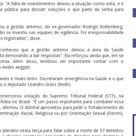
: "A falta de investimentos deixou a situação como está, e é
ia pública para discutir soluções e que parte da verba para
ou a gestão anterior, do ex-governador Rodrigo Rollemberg,
 se investiu nas equipes de vigilância. Foi irresponsabilidade
 registradas", disse.
econheceu que a gestão anterior deixou a área da Saúde
tá demorando a dar respostas". Ela reforçou ainda que, em se
omia. Além disso, lembrou ser importante contar com o
 Aedes aegypti.
baneis é muito lento. Decretaram emergência na Saúde e o que
u o deputado Leandro Grass (Rede).
comemorou votação do Supremo Tribunal Federal (STF), na
fobia no Brasil. "É um passo importante para combater essa
, afirmou. O distrital aproveitou para pedir o fortalecimento da
iminação Racial, Religiosa ou por Orientação Sexual (Decrin),
plenário nesta terça para falar sobre a morte de 57 detentos