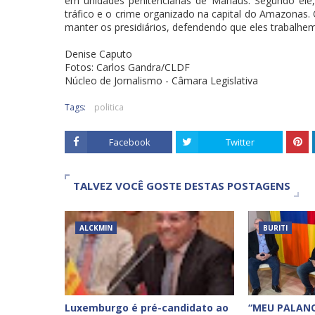
em unidades penitenciárias de Manaus. Segundo ele
tráfico e o crime organizado na capital do Amazonas. 
manter os presidiários, defendendo que eles trabalhe
Denise Caputo
Fotos: Carlos Gandra/CLDF
Núcleo de Jornalismo - Câmara Legislativa
Tags:
politica
Facebook
Twitter
TALVEZ VOCÊ GOSTE DESTAS POSTAGENS
ALCKMIN
BURITI
Luxemburgo é pré-candidato ao
“MEU PALANQ