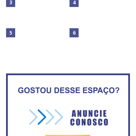
Maior São João do Cerrado
movimenta fim de semana em
Secretaria da Fazenda abre 120
Ceilândia
vagas no Distrito Federal
No Brasil do golpe, 61,5 mi de
consumidores estão
IFB abre inscrições para mais de
inadimplentes
2,3 mil vagas
Circulação de ar no túnel será
Vitória do governo | Estamos
sustentada por 52 jatos
fazendo o dever de casa, disse
ventiladores
Bolsonaro sobre Previdência