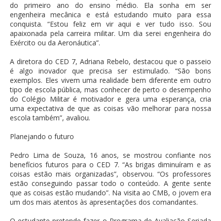
do primeiro ano do ensino médio. Ela sonha em ser
engenheira mecânica e está estudando muito para essa
conquista. “Estou feliz em vir aqui e ver tudo isso. Sou
apaixonada pela carreira militar. Um dia serei engenheira do
Exército ou da Aeronáutica”.
A diretora do CED 7, Adriana Rebelo, destacou que o passeio
é algo inovador que precisa ser estimulado. “São bons
exemplos. Eles vivem uma realidade bem diferente em outro
tipo de escola pública, mas conhecer de perto o desempenho
do Colégio Militar é motivador e gera uma esperança, cria
uma expectativa de que as coisas vão melhorar para nossa
escola também”, avaliou.
Planejando o futuro
Pedro Lima de Souza, 16 anos, se mostrou confiante nos
benefícios futuros para o CED 7. “As brigas diminuíram e as
coisas estão mais organizadas”, observou. “Os professores
estão conseguindo passar todo o conteúdo. A gente sente
que as coisas estão mudando”. Na visita ao CMB, o jovem era
um dos mais atentos às apresentações dos comandantes.
O estudante pretende fazer o Programa de Avaliação Seriada