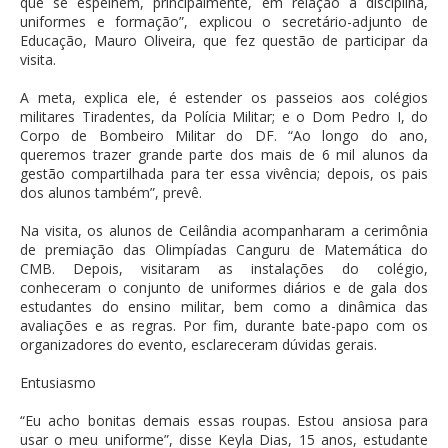
que se espelhem, principalmente, em relação à disciplina,
uniformes e formação”, explicou o secretário-adjunto de
Educação, Mauro Oliveira, que fez questão de participar da
visita.
A meta, explica ele, é estender os passeios aos colégios
militares Tiradentes, da Polícia Militar; e o Dom Pedro I, do
Corpo de Bombeiro Militar do DF. “Ao longo do ano,
queremos trazer grande parte dos mais de 6 mil alunos da
gestão compartilhada para ter essa vivência; depois, os pais
dos alunos também”, prevê.
Na visita, os alunos de Ceilândia acompanharam a cerimônia
de premiação das Olimpíadas Canguru de Matemática do
CMB. Depois, visitaram as instalações do colégio,
conheceram o conjunto de uniformes diários e de gala dos
estudantes do ensino militar, bem como a dinâmica das
avaliações e as regras. Por fim, durante bate-papo com os
organizadores do evento, esclareceram dúvidas gerais.
Entusiasmo
“Eu acho bonitas demais essas roupas. Estou ansiosa para
usar o meu uniforme”, disse Keyla Dias, 15 anos, estudante