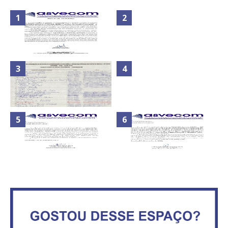
Nota de Repúdio: A violência
praticada contra os jornalistas
Secretaria da Fazenda abre 120
do Azerbaijão
vagas no Distrito Federal
Maior São João do Cerrado
ATA DA 1ª REUNIÃO DA
movimenta fim de semana em
ASVECOM DE 2016
Ceilândia