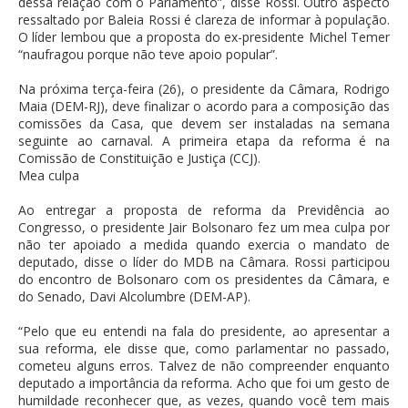
dessa relação com o Parlamento”, disse Rossi. Outro aspecto
ressaltado por Baleia Rossi é clareza de informar à população.
O líder lembou que a proposta do ex-presidente Michel Temer
“naufragou porque não teve apoio popular”.
Na próxima terça-feira (26), o presidente da Câmara, Rodrigo
Maia (DEM-RJ), deve finalizar o acordo para a composição das
comissões da Casa, que devem ser instaladas na semana
seguinte ao carnaval. A primeira etapa da reforma é na
Comissão de Constituição e Justiça (CCJ).
Mea culpa
Ao entregar a proposta de reforma da Previdência ao
Congresso, o presidente Jair Bolsonaro fez um mea culpa por
não ter apoiado a medida quando exercia o mandato de
deputado, disse o líder do MDB na Câmara. Rossi participou
do encontro de Bolsonaro com os presidentes da Câmara, e
do Senado, Davi Alcolumbre (DEM-AP).
“Pelo que eu entendi na fala do presidente, ao apresentar a
sua reforma, ele disse que, como parlamentar no passado,
cometeu alguns erros. Talvez de não compreender enquanto
deputado a importância da reforma. Acho que foi um gesto de
humildade reconhecer que, as vezes, quando você tem mais