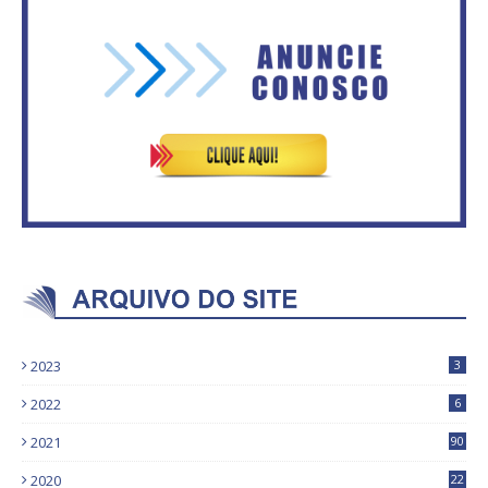
ASVECOM: RENÚNCIA DO
ASVECOM: Renúncia Ana Neves
PRESIDENTE EDVALDO BRITO
2023
3
2022
6
2021
90
2020
22