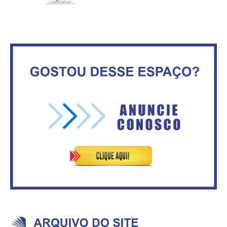
movimenta fim de semana em
consumidores estão
Ceilândia
inadimplentes
Circulação de ar no túnel será
sustentada por 52 jatos
IFB abre inscrições para mais de
ventiladores
2,3 mil vagas
Secretaria da Fazenda abre 120
ASVECOM: Renúncia Ana Neves
vagas no Distrito Federal