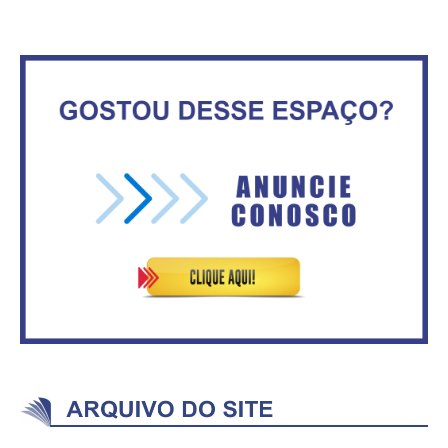
Maior São João do Cerrado
ATA DA 1ª REUNIÃO DA
movimenta fim de semana em
ASVECOM DE 2016
Ceilândia
No Brasil do golpe, 61,5 mi de
consumidores estão
inadimplentes
ASVECOM: Renúncia Ana Neves