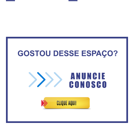
Nota de Repúdio: A violência
praticada contra os jornalistas
Secretaria da Fazenda abre 120
do Azerbaijão
vagas no Distrito Federal
ATA DA 1ª REUNIÃO DA
ASVECOM DE 2016
ASVECOM: Renúncia Ana Neves
Maior São João do Cerrado
No Brasil do golpe, 61,5 mi de
movimenta fim de semana em
consumidores estão
Ceilândia
inadimplentes