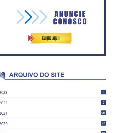
Mais de 100 cadeiras de
IFB abre inscrições para mais
rodas entregues a pessoas
de 2,3 mil vagas
com deficiência
2023
3
2022
6
2021
90
2020
22
9