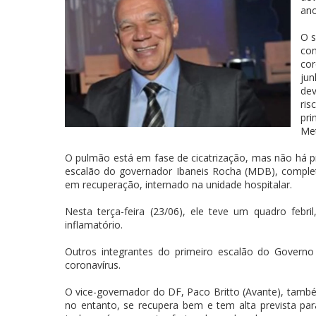
ano
O s
co
cor
jun
dev
ri
pri
Met
O pulmão está em fase de cicatrização, mas não há pr
escalão do governador Ibaneis Rocha (MDB), completa
em recuperação, internado na unidade hospitalar.
Nesta terça-feira (23/06), ele teve um quadro feb
inflamatório.
Outros integrantes do primeiro escalão do Governo 
coronavírus.
O vice-governador do DF, Paco Britto (Avante), tamb
no entanto, se recupera bem e tem alta prevista para