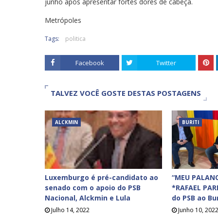
junho após apresentar fortes dores de cabeça.
Metrópoles
Tags:
politica
Facebook
Twitter
TALVEZ VOCÊ GOSTE DESTAS POSTAGENS
ALCKMIN
BURITI
Luxemburgo é pré-candidato ao
“MEU PALANQ
senado com o apoio do PSB
*RAFAEL PAR
Nacional, Alckmin e Lula
do PSB ao Bur
Julho 14, 2022
Junho 10, 202