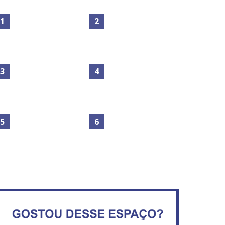
Maior São João do Cerrado
No Brasil do golpe, 61,5 mi
movimenta fim de semana
de consumidores estão
em Ceilândia
inadimplentes
Governadores definem
temas consensuais para
buscar ajuda do governo
Secretaria da Fazenda abre
ederal.
120 vagas no Distrito Federal