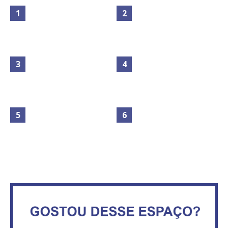
Maior São João do Cerrado
No Brasil do golpe, 61,5 mi de
movimenta fim de semana em
consumidores estão
Ceilândia
inadimplentes
Circulação de ar no túnel será
sustentada por 52 jatos
IFB abre inscrições para mais de
ventiladores
2,3 mil vagas