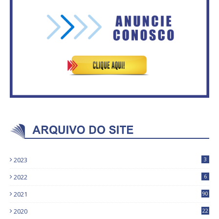
Vitória do governo | Estamos
Secretaria da Fazenda abre 120
fazendo o dever de casa, disse
vagas no Distrito Federal
Bolsonaro sobre Previdência
2023
3
2022
6
2021
90
2020
22
9