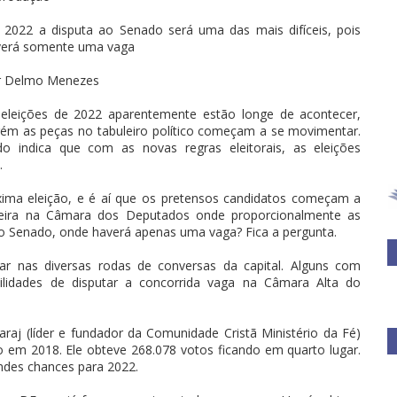
2022 a disputa ao Senado será uma das mais difíceis, pois
verá somente uma vaga
r Delmo Menezes
eleições de 2022 aparentemente estão longe de acontecer,
ém as peças no tabuleiro político começam a se movimentar.
o indica que com as novas regras eleitorais, as eleições
.
ima eleição, e é aí que os pretensos candidatos começam a
adeira na Câmara dos Deputados onde proporcionalmente as
o Senado, onde haverá apenas uma vaga? Fica a pergunta.
 nas diversas rodas de conversas da capital. Alguns com
ilidades de disputar a concorrida vaga na Câmara Alta do
raj (líder e fundador da Comunidade Cristã Ministério da Fé)
 em 2018. Ele obteve 268.078 votos ficando em quarto lugar.
ndes chances para 2022.