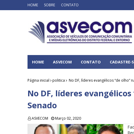
HOME
SOBRE
CONTATO
HOME
ASVECOM
CONTATO
CADASTRE-S
Página inicial
politica
No DF, líderes evangélicos “de olho” 
No DF, líderes evangélicos
Senado
ASVECOM
Março 02, 2020
Fa
Re