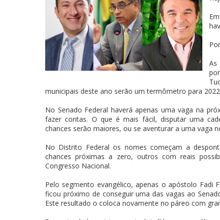
Em 
ha
Po
As 
por
Tud
municipais deste ano serão um termômetro para 2022
No Senado Federal haverá apenas uma vaga na próx
fazer contas. O que é mais fácil, disputar uma c
chances serão maiores, ou se aventurar a uma vaga n
No Distrito Federal os nomes começam a despontar
chances próximas a zero, outros com reais possib
Congresso Nacional.
Pelo segmento evangélico, apenas o apóstolo Fadi Fa
ficou próximo de conseguir uma das vagas ao Senado
Este resultado o coloca novamente no páreo com gra