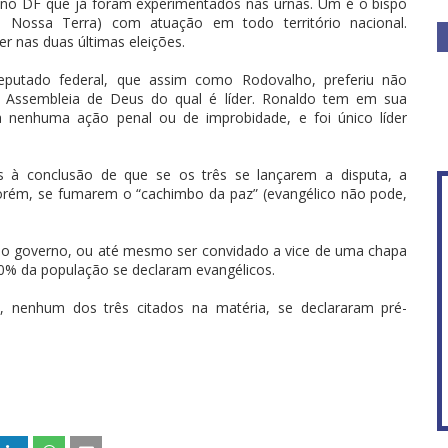
os no DF que já foram experimentados nas urnas. Um é o bispo
Nossa Terra) com atuação em todo território nacional.
er nas duas últimas eleições.
putado federal, que assim como Rodovalho, preferiu não
ja, Assembleia de Deus do qual é líder. Ronaldo tem em sua
 a nenhuma ação penal ou de improbidade, e foi único líder
 à conclusão de que se os três se lançarem a disputa, a
Porém, se fumarem o “cachimbo da paz” (evangélico não pode,
ao governo, ou até mesmo ser convidado a vice de uma chapa
0% da população se declaram evangélicos.
, nenhum dos três citados na matéria, se declararam pré-