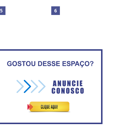
Maior São João do Cerrado
movimenta fim de semana
Secretaria da Fazenda abre
em Ceilândia
120 vagas no Distrito Federal
No Brasil do golpe, 61,5 mi
de consumidores estão
IFB abre inscrições para mais
inadimplentes
de 2,3 mil vagas
Vitória do governo | Estamos
Circulação de ar no túnel
fazendo o dever de casa,
será sustentada por 52 jatos
disse Bolsonaro sobre
ventiladores
Previdência