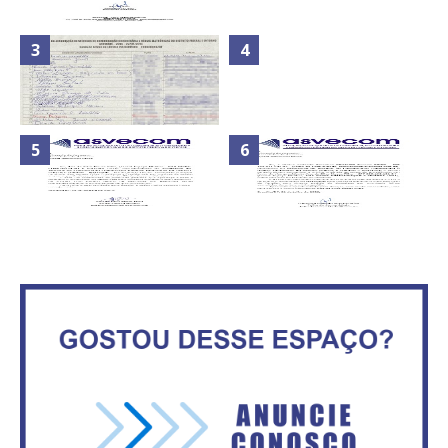
Nota de Repúdio: A violência
praticada contra os jornalistas
Secretaria da Fazenda abre 120
do Azerbaijão
vagas no Distrito Federal
Maior São João do Cerrado
ATA DA 1ª REUNIÃO DA
movimenta fim de semana em
ASVECOM DE 2016
Ceilândia
ASVECOM: RENÚNCIA DO
ASVECOM: Renúncia Ana Neves
PRESIDENTE EDVALDO BRITO