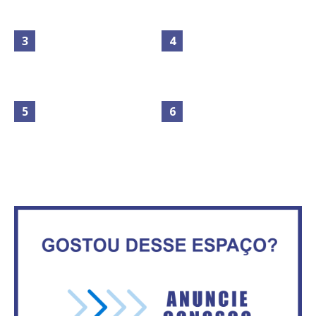
Maior São João do Cerrado
No Brasil do golpe, 61,5 mi de
movimenta fim de semana em
consumidores estão
Ceilândia
inadimplentes
Secretaria da Fazenda abre 120
IFB abre inscrições para mais de
vagas no Distrito Federal
2,3 mil vagas
Governadores definem temas
Circulação de ar no túnel será
consensuais para buscar ajuda
sustentada por 52 jatos
do governo federal.
ventiladores