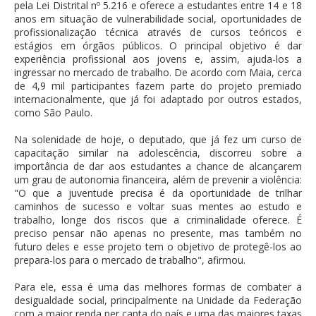
pela Lei Distrital nº 5.216 e oferece a estudantes entre 14 e 18
anos em situação de vulnerabilidade social, oportunidades de
profissionalização técnica através de cursos teóricos e
estágios em órgãos públicos. O principal objetivo é dar
experiência profissional aos jovens e, assim, ajuda-los a
ingressar no mercado de trabalho. De acordo com Maia, cerca
de 4,9 mil participantes fazem parte do projeto premiado
internacionalmente, que já foi adaptado por outros estados,
como São Paulo.
Na solenidade de hoje, o deputado, que já fez um curso de
capacitação similar na adolescência, discorreu sobre a
importância de dar aos estudantes a chance de alcançarem
um grau de autonomia financeira, além de prevenir a violência:
"O que a juventude precisa é da oportunidade de trilhar
caminhos de sucesso e voltar suas mentes ao estudo e
trabalho, longe dos riscos que a criminalidade oferece. É
preciso pensar não apenas no presente, mas também no
futuro deles e esse projeto tem o objetivo de protegê-los ao
prepara-los para o mercado de trabalho", afirmou.
Para ele, essa é uma das melhores formas de combater a
desigualdade social, principalmente na Unidade da Federação
com a maior renda per capta do país e uma das maiores taxas