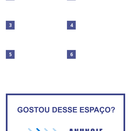
Maior São João do Cerrado
movimenta fim de semana em
Secretaria da Fazenda abre 120
Ceilândia
vagas no Distrito Federal
No Brasil do golpe, 61,5 mi de
consumidores estão
IFB abre inscrições para mais de
inadimplentes
2,3 mil vagas
Circulação de ar no túnel será
Vitória do governo | Estamos
sustentada por 52 jatos
fazendo o dever de casa, disse