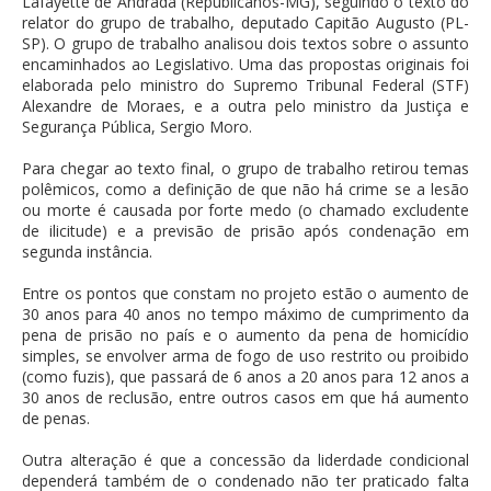
Lafayette de Andrada (Republicanos-MG), seguindo o texto do
relator do grupo de trabalho, deputado Capitão Augusto (PL-
SP). O grupo de trabalho analisou dois textos sobre o assunto
encaminhados ao Legislativo. Uma das propostas originais foi
elaborada pelo ministro do Supremo Tribunal Federal (STF)
Alexandre de Moraes, e a outra pelo ministro da Justiça e
Segurança Pública, Sergio Moro.
Para chegar ao texto final, o grupo de trabalho retirou temas
polêmicos, como a definição de que não há crime se a lesão
ou morte é causada por forte medo (o chamado excludente
de ilicitude) e a previsão de prisão após condenação em
segunda instância.
Entre os pontos que constam no projeto estão o aumento de
30 anos para 40 anos no tempo máximo de cumprimento da
pena de prisão no país e o aumento da pena de homicídio
simples, se envolver arma de fogo de uso restrito ou proibido
(como fuzis), que passará de 6 anos a 20 anos para 12 anos a
30 anos de reclusão, entre outros casos em que há aumento
de penas.
Outra alteração é que a concessão da liderdade condicional
dependerá também de o condenado não ter praticado falta