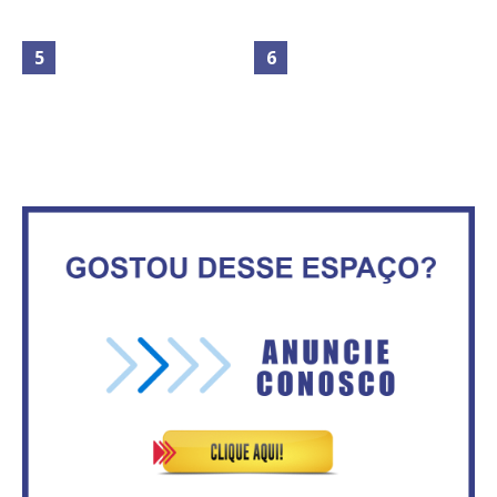
Maior São João do Cerrado
No Brasil do golpe, 61,5 mi de
movimenta fim de semana em
consumidores estão
Ceilândia
inadimplentes
Governadores definem temas
consensuais para buscar ajuda
Secretaria da Fazenda abre 120
do governo federal.
vagas no Distrito Federal
Mais de 100 cadeiras de rodas
IFB abre inscrições para mais de
entregues a pessoas com
2,3 mil vagas
deficiência