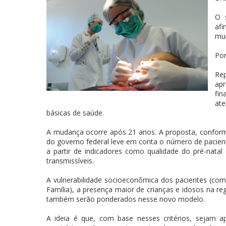
O 
afi
mun
Por
Rep
ap
fin
ate
básicas de saúde.
A mudança ocorre após 21 anos. A proposta, conforme
do governo federal leve em conta o número de pacie
a partir de indicadores como qualidade do pré-natal
transmissíveis.
A vulnerabilidade socioeconômica dos pacientes (co
Família), a presença maior de crianças e idosos na re
também serão ponderados nesse novo modelo.
A ideia é que, com base nesses critérios, sejam a