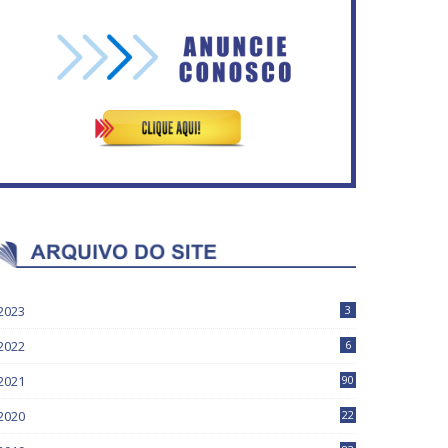
No Brasil do golpe, 61,5 mi
ASVECOM: Renúncia Ana
de consumidores estão
Neves
inadimplentes
2023
3
2022
6
2021
90
2020
22
9