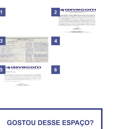
Nota de Repúdio: A violência
Secretaria da Fazenda abre
praticada contra os
120 vagas no Distrito Federal
jornalistas do Azerbaijão
Maior São João do Cerrado
ATA DA 1ª REUNIÃO DA
movimenta fim de semana
ASVECOM DE 2016
em Ceilândia