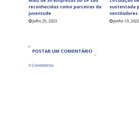
Mais de 30 empresas do DF são
Circulação de
reconhecidas como parceiras da
sustentada p
juventude
ventiladores
Julho 25, 2023
Junho 10, 202
POSTAR UM COMENTÁRIO
0 Comentários