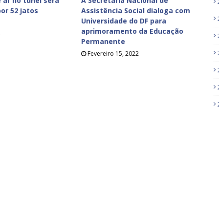
 ar no túnel será
A Secretaria Nacional de
or 52 jatos
Assistência Social dialoga com
Universidade do DF para
aprimoramento da Educação
2
Permanente
Fevereiro 15, 2022