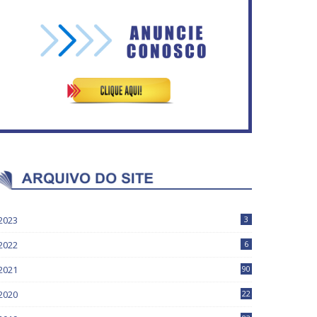
Vitória do governo | Estamos
fazendo o dever de casa,
IFB abre inscrições para mais
disse Bolsonaro sobre
de 2,3 mil vagas
Previdência
2023
3
2022
6
2021
90
2020
22
9