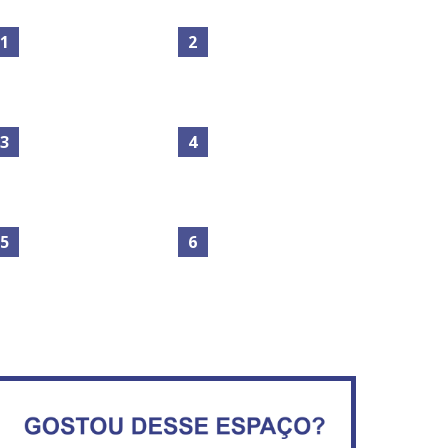
Maior São João do Cerrado
Circulação de ar no túnel
movimenta fim de semana
será sustentada por 52 jatos
em Ceilândia
ventiladores
No Brasil do golpe, 61,5 mi
Secretaria da Fazenda abre
de consumidores estão
120 vagas no Distrito Federal
inadimplentes