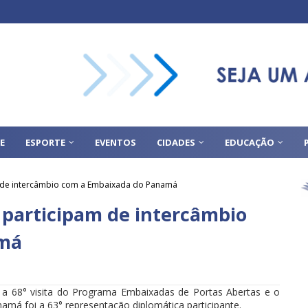
E
ESPORTE
EVENTOS
CIDADES
EDUCAÇÃO
m de intercâmbio com a Embaixada do Panamá
 participam de intercâmbio
amá
 a 68° visita do Programa Embaixadas de Portas Abertas e o
amá foi a 63° representação diplomática participante.