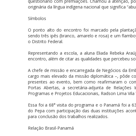
questionário com premiações. Chamou a atenção, por
originária da língua indígena nacional que significa “ab
Símbolos
O ponto alto do encontro foi marcado pela planta
sendo três ipês (branco, amarelo e rosa) e um flambo
o Distrito Federal.
Representando a escola, a aluna Eliada Rebeka Araú
encontro, além de citar as qualidades que percebeu 
A chefe de missão e encarregada de Negócios da E
cargo mais elevado da missão diplomática –, pôde co
presentes ao evento, bem como reafirmaram o c
Portas Abertas, a secretária-adjunta de Relações
Programas e Projetos Educacionais, Radson Lima Vila 
Essa foi a 68° visita do programa e o Panamá foi a 6
do Pepa com participação das duas instituições aco
para conclusão dos trabalhos realizados.
Relação Brasil-Panamá