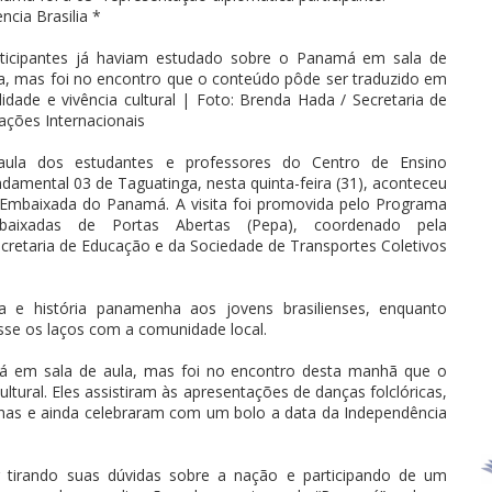
ncia Brasilia *
rticipantes já haviam estudado sobre o Panamá em sala de
a, mas foi no encontro que o conteúdo pôde ser traduzido em
lidade e vivência cultural | Foto: Brenda Hada / Secretaria de
ações Internacionais
aula dos estudantes e professores do Centro de Ensino
damental 03 de Taguatinga, nesta quinta-feira (31), aconteceu
Embaixada do Panamá. A visita foi promovida pelo Programa
baixadas de Portas Abertas (Pepa), coordenado pela
ecretaria de Educação e da Sociedade de Transportes Coletivos
ura e história panamenha aos jovens brasilienses, enquanto
asse os laços com a comunidade local.
má em sala de aula, mas foi no encontro desta manhã que o
ltural. Eles assistiram às apresentações de danças folclóricas,
inhas e ainda celebraram com um bolo a data da Independência
r tirando suas dúvidas sobre a nação e participando de um