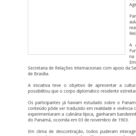
Age
Pa
aul
rea
Rel
A 
Fun
na 
Em
Secretaria de Relações Internacionais com apoio da S
de Brasília.
A iniciativa teve o objetivo de apresentar a cult
possibilitou que o corpo diplomático residente estreit
Os participantes já haviam estudado sobre o Pana
conteúdo pôde ser traduzido em realidade e vivência cu
experimentaram a culinária típica, ganharam bandeir
do Panamá, ocorrida em 03 de novembro de 1903.
Em clima de descontração, todos puderam interagi