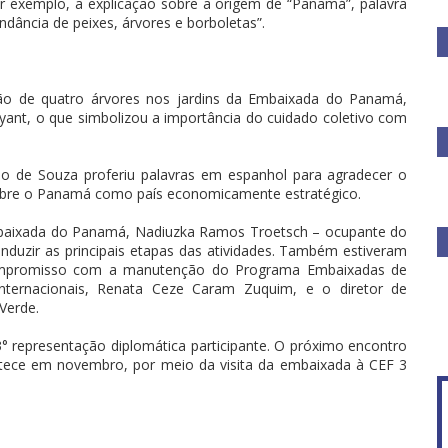
 exemplo, a explicação sobre a origem de “Panamá”, palavra
undância de peixes, árvores e borboletas”.
ção de quatro árvores nos jardins da Embaixada do Panamá,
yant, o que simbolizou a importância do cuidado coletivo com
jo de Souza proferiu palavras em espanhol para agradecer o
sobre o Panamá como país economicamente estratégico.
mbaixada do Panamá, Nadiuzka Ramos Troetsch – ocupante do
nduzir as principais etapas das atividades. Também estiveram
ompromisso com a manutenção do Programa Embaixadas de
 Internacionais, Renata Ceze Caram Zuquim, e o diretor de
Verde.
3° representação diplomática participante. O próximo encontro
ntece em novembro, por meio da visita da embaixada à CEF 3