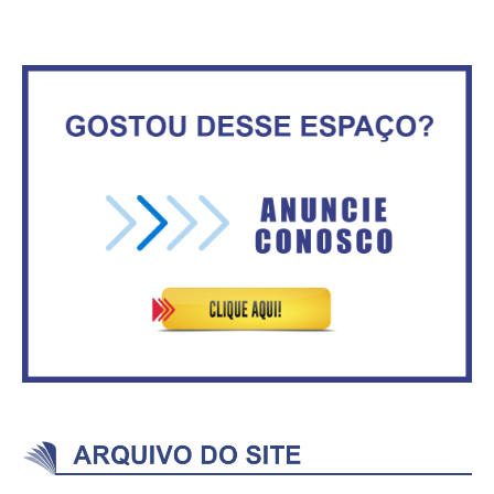
No Brasil do golpe, 61,5 mi de
consumidores estão
IFB abre inscrições para mais de
inadimplentes
2,3 mil vagas
Circulação de ar no túnel será
Vitória do governo | Estamos
sustentada por 52 jatos
fazendo o dever de casa, disse
ventiladores
Bolsonaro sobre Previdência