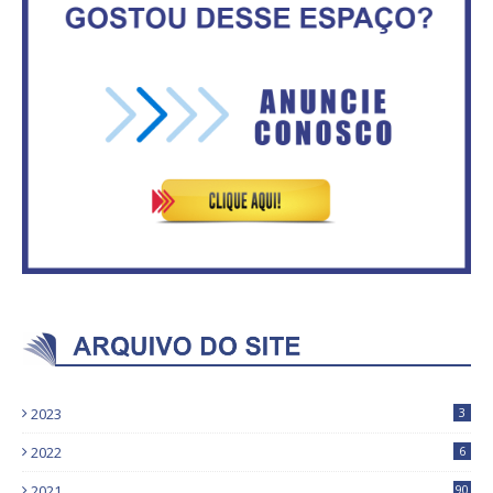
No Brasil do golpe, 61,5 mi de
consumidores estão
inadimplentes
ASVECOM: Renúncia Ana Neves
2023
3
2022
6
2021
90