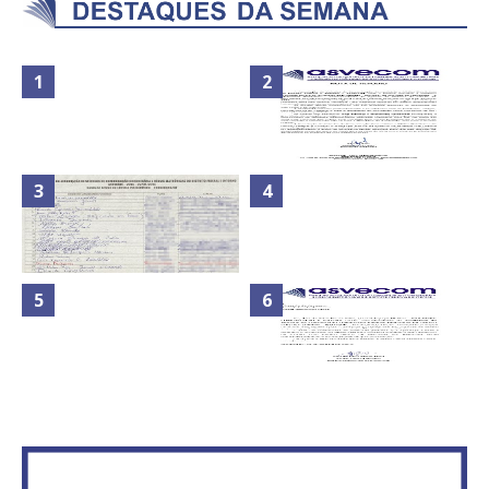
Nota de Repúdio: A violência
Secretaria da Fazenda abre 120
praticada contra os jornalistas
vagas no Distrito Federal
do Azerbaijão
Maior São João do Cerrado
ATA DA 1ª REUNIÃO DA
movimenta fim de semana em
ASVECOM DE 2016
Ceilândia