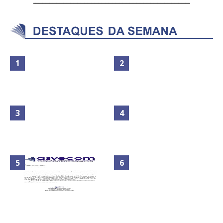
Maior São João do Cerrado
No Brasil do golpe, 61,5 mi de
movimenta fim de semana em
consumidores estão
Ceilândia
inadimplentes