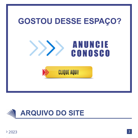
Circulação de ar no túnel será
sustentada por 52 jatos
IFB abre inscrições para mais de
ventiladores
2,3 mil vagas
Secretaria da Fazenda abre 120
ASVECOM: Renúncia Ana Neves
vagas no Distrito Federal
2023
3