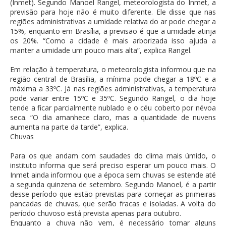
(Inmet). Segundo Manoel Rangel, meteorologista do Inmet, a
previsão para hoje não é muito diferente. Ele disse que nas
regiões administrativas a umidade relativa do ar pode chegar a
15%, enquanto em Brasília, a previsão é que a umidade atinja
os 20%. “Como a cidade é mais arborizada isso ajuda a
manter a umidade um pouco mais alta”, explica Rangel.
Em relação à temperatura, o meteorologista informou que na
região central de Brasília, a mínima pode chegar a 18ºC e a
máxima a 33ºC. Já nas regiões administrativas, a temperatura
pode variar entre 15ºC e 35ºC. Segundo Rangel, o dia hoje
tende a ficar parcialmente nublado e o céu coberto por névoa
seca. “O dia amanhece claro, mas a quantidade de nuvens
aumenta na parte da tarde”, explica.
Chuvas
Para os que andam com saudades do clima mais úmido, o
instituto informa que será preciso esperar um pouco mais. O
Inmet ainda informou que a época sem chuvas se estende até
a segunda quinzena de setembro. Segundo Manoel, é a partir
desse período que estão previstas para começar as primeiras
pancadas de chuvas, que serão fracas e isoladas. A volta do
período chuvoso está prevista apenas para outubro.
Enquanto a chuva não vem, é necessário tomar alguns