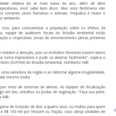
idade relativa do ar mais baixa do ano, além de altas
mperaturas, você sabe bem disso. Mas esse fenômeno não
eta somente seres humanos e animais. Prejudica e muito o
io ambiente.
 isso, para conscientizar a população sobre os efeitos da
a, equipe de auditores fiscais do Brasília Ambiental estão
rvação e respectivas zonas de amortecimento (áreas próximas
 redobre a atenção, pois os incêndios florestais trazem danos
se torna imprevisível e pode se alastrar facilmente”, explica o
mento (SUFAM) do Brasília Ambiental, Humberto Valli.
 uma varredura da região e ao detectar alguma irregularidade,
ou até mesmo multa.
or meio de sistemas de alertas. As equipes de fiscalização
ogo em lixo, entulhos ou podas de vegetação. “Faça sua parte.
Valli.
 pena de reclusão de dois a quatro anos ou multas para quem
 a R$ 100 mil por hectare ou fração, caso atinja unidades de