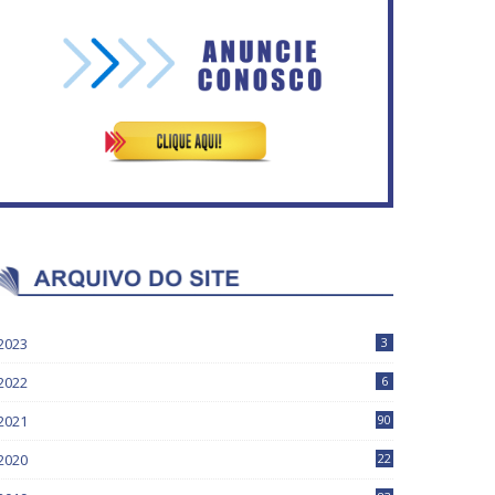
Vitória do governo | Estamos
fazendo o dever de casa,
IFB abre inscrições para mais
disse Bolsonaro sobre
de 2,3 mil vagas
Previdência
2023
3
2022
6
2021
90
2020
22
9