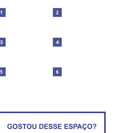
Maior São João do Cerrado
Circulação de ar no túnel
movimenta fim de semana
será sustentada por 52 jatos
em Ceilândia
ventiladores
No Brasil do golpe, 61,5 mi
Secretaria da Fazenda abre
de consumidores estão
120 vagas no Distrito Federal
inadimplentes