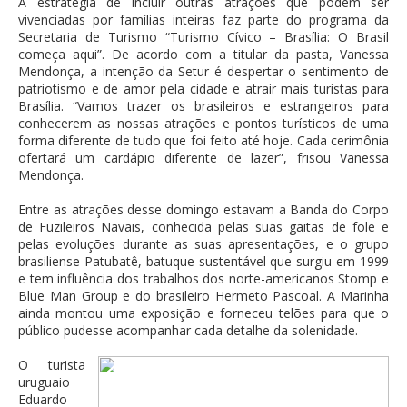
A estratégia de incluir outras atrações que podem ser
vivenciadas por famílias inteiras faz parte do programa da
Secretaria de Turismo “Turismo Cívico – Brasília: O Brasil
começa aqui”. De acordo com a titular da pasta, Vanessa
Mendonça, a intenção da Setur é despertar o sentimento de
patriotismo e de amor pela cidade e atrair mais turistas para
Brasília. “Vamos trazer os brasileiros e estrangeiros para
conhecerem as nossas atrações e pontos turísticos de uma
forma diferente de tudo que foi feito até hoje. Cada cerimônia
ofertará um cardápio diferente de lazer”, frisou Vanessa
Mendonça.
Entre as atrações desse domingo estavam a Banda do Corpo
de Fuzileiros Navais, conhecida pelas suas gaitas de fole e
pelas evoluções durante as suas apresentações, e o grupo
brasiliense Patubatê, batuque sustentável que surgiu em 1999
e tem influência dos trabalhos dos norte-americanos Stomp e
Blue Man Group e do brasileiro Hermeto Pascoal. A Marinha
ainda montou uma exposição e forneceu telões para que o
público pudesse acompanhar cada detalhe da solenidade.
O turista
uruguaio
Eduardo