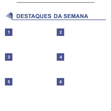
Maior São João do Cerrado
Circulação de ar no túnel será
movimenta fim de semana em
sustentada por 52 jatos
Ceilândia
ventiladores