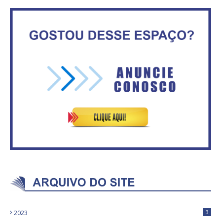
No Brasil do golpe, 61,5 mi de
Secretaria da Fazenda abre 120
consumidores estão
vagas no Distrito Federal
inadimplentes
Vitória do governo | Estamos
IFB abre inscrições para mais de
fazendo o dever de casa, disse
2,3 mil vagas
Bolsonaro sobre Previdência
2023
3