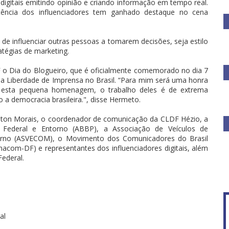
 digitais emitindo opinião e criando informação em tempo real.
tência dos influenciadores tem ganhado destaque no cena
de influenciar outras pessoas a tomarem decisões, seja estilo
atégias de marketing.
DF o Dia do Blogueiro, que é oficialmente comemorado no dia 7
 da Liberdade de Imprensa no Brasil. “Para mim será uma honra
com esta pequena homenagem, o trabalho deles é de extrema
o a democracia brasileira.", disse Hermeto.
inton Morais, o coordenador de comunicação da CLDF Hézio, a
o Federal e Entorno (ABBP), a Associação de Veículos de
torno (ASVECOM), o Movimento dos Comunicadores do Brasil
com-DF) e representantes dos influenciadores digitais, além
Federal.
o
ral