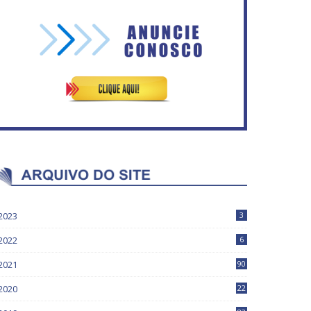
Vitória do governo | Estamos
Rosilene Corrêa aceita
fazendo o dever de casa,
disputar o GDF, quer unir
disse Bolsonaro sobre
Esquerda e empolga
Previdência
militância do PT
2023
3
2022
6
2021
90
2020
22
9