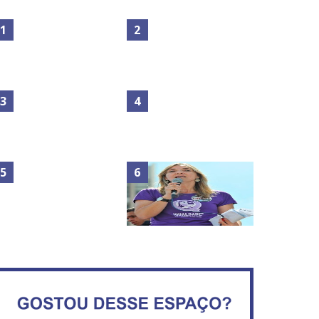
Maior São João do Cerrado
No Brasil do golpe, 61,5 mi
movimenta fim de semana
de consumidores estão
em Ceilândia
inadimplentes
Circulação de ar no túnel
será sustentada por 52 jatos
IFB abre inscrições para mais
ventiladores
de 2,3 mil vagas