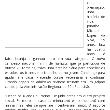
cada
premiação,
uma
história de
vida.
Jonatha
Michael
Lopes da
Silva, 15
anos, luta
há quatro
anos, é
faixa laranja e ganhou ouro em sua categoria. O novo
campeão nacional mirim de Jiu-Jitsu, que já participou de
outros 20 torneios, trava uma batalha diária para conciliar os
estudos, os treinos e o trabalho como Jovem Candango para
ajudar em casa. Pretende cursar veterinária e continuar
lutando depois de adulto.As crianças treinam em um galpão
cedido pela Administração Regional de São Sebastião
“Desde os 6 anos eu treino. Fiz Judô antes em outro projeto
social. Eu moro na casa da minha avó e do meu avô com
minha mãe, eles sempre me incentivaram muito. O esporte
mudou minha vida. O tempo que eu poderia estar na rua,