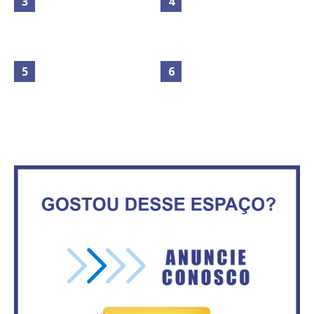
Maior São João do Cerrado
No Brasil do golpe, 61,5 mi de
movimenta fim de semana em
consumidores estão
Ceilândia
inadimplentes
Governadores definem temas
consensuais para buscar ajuda
Secretaria da Fazenda abre 120
do governo federal.
vagas no Distrito Federal
Circulação de ar no túnel será
IFB abre inscrições para mais de
sustentada por 52 jatos
2,3 mil vagas
ventiladores