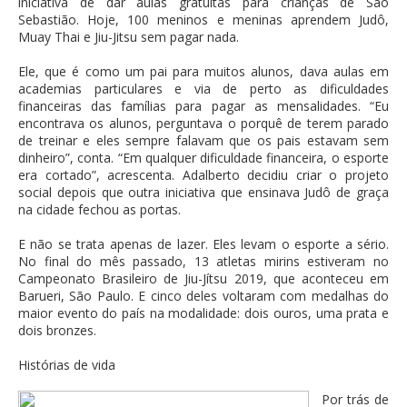
iniciativa de dar aulas gratuitas para crianças de São
Sebastião. Hoje, 100 meninos e meninas aprendem Judô,
Muay Thai e Jiu-Jitsu sem pagar nada.
Ele, que é como um pai para muitos alunos, dava aulas em
academias particulares e via de perto as dificuldades
financeiras das famílias para pagar as mensalidades. “Eu
encontrava os alunos, perguntava o porquê de terem parado
de treinar e eles sempre falavam que os pais estavam sem
dinheiro”, conta. “Em qualquer dificuldade financeira, o esporte
era cortado”, acrescenta. Adalberto decidiu criar o projeto
social depois que outra iniciativa que ensinava Judô de graça
na cidade fechou as portas.
E não se trata apenas de lazer. Eles levam o esporte a sério.
No final do mês passado, 13 atletas mirins estiveram no
Campeonato Brasileiro de Jiu-Jítsu 2019, que aconteceu em
Barueri, São Paulo. E cinco deles voltaram com medalhas do
maior evento do país na modalidade: dois ouros, uma prata e
dois bronzes.
Histórias de vida
Por trás de