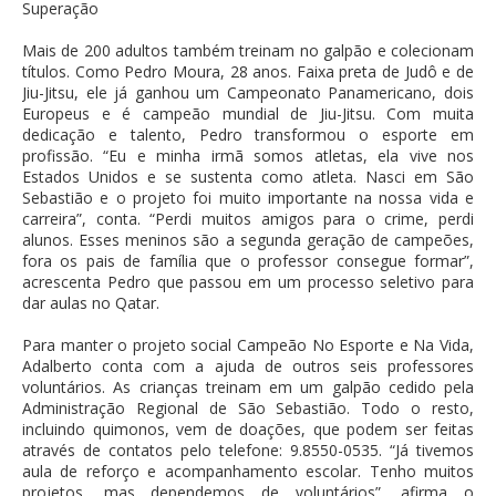
Superação
Mais de 200 adultos também treinam no galpão e colecionam
títulos. Como Pedro Moura, 28 anos. Faixa preta de Judô e de
Jiu-Jitsu, ele já ganhou um Campeonato Panamericano, dois
Europeus e é campeão mundial de Jiu-Jitsu. Com muita
dedicação e talento, Pedro transformou o esporte em
profissão. “Eu e minha irmã somos atletas, ela vive nos
Estados Unidos e se sustenta como atleta. Nasci em São
Sebastião e o projeto foi muito importante na nossa vida e
carreira”, conta. “Perdi muitos amigos para o crime, perdi
alunos. Esses meninos são a segunda geração de campeões,
fora os pais de família que o professor consegue formar”,
acrescenta Pedro que passou em um processo seletivo para
dar aulas no Qatar.
Para manter o projeto social Campeão No Esporte e Na Vida,
Adalberto conta com a ajuda de outros seis professores
voluntários. As crianças treinam em um galpão cedido pela
Administração Regional de São Sebastião. Todo o resto,
incluindo quimonos, vem de doações, que podem ser feitas
através de contatos pelo telefone: 9.8550-0535. “Já tivemos
aula de reforço e acompanhamento escolar. Tenho muitos
projetos, mas dependemos de voluntários”, afirma o