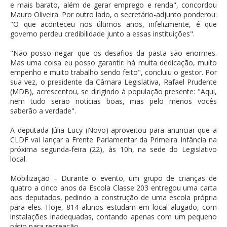
e mais barato, além de gerar emprego e renda", concordou
Mauro Oliveira. Por outro lado, o secretário-adjunto ponderou:
"O que aconteceu nos últimos anos, infelizmente, é que
governo perdeu credibilidade junto a essas instituições".
"Não posso negar que os desafios da pasta são enormes.
Mas uma coisa eu posso garantir: há muita dedicação, muito
empenho e muito trabalho sendo feito", concluiu o gestor. Por
sua vez, o presidente da Câmara Legislativa, Rafael Prudente
(MDB), acrescentou, se dirigindo à população presente: "Aqui,
nem tudo serão notícias boas, mas pelo menos vocês
saberão a verdade".
A deputada Júlia Lucy (Novo) aproveitou para anunciar que a
CLDF vai lançar a Frente Parlamentar da Primeira Infância na
próxima segunda-feira (22), às 10h, na sede do Legislativo
local.
Mobilização – Durante o evento, um grupo de crianças de
quatro a cinco anos da Escola Classe 203 entregou uma carta
aos deputados, pedindo a construção de uma escola própria
para eles. Hoje, 814 alunos estudam em local alugado, com
instalações inadequadas, contando apenas com um pequeno
pátio para recreação.