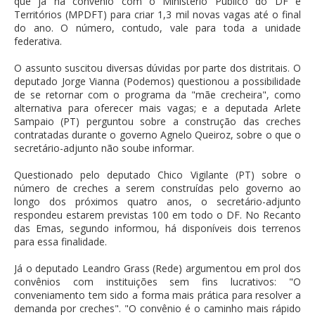
que já há convênio com o Ministério Público do DF e
Territórios (MPDFT) para criar 1,3 mil novas vagas até o final
do ano. O número, contudo, vale para toda a unidade
federativa.
O assunto suscitou diversas dúvidas por parte dos distritais. O
deputado Jorge Vianna (Podemos) questionou a possibilidade
de se retornar com o programa da "mãe crecheira", como
alternativa para oferecer mais vagas; e a deputada Arlete
Sampaio (PT) perguntou sobre a construção das creches
contratadas durante o governo Agnelo Queiroz, sobre o que o
secretário-adjunto não soube informar.
Questionado pelo deputado Chico Vigilante (PT) sobre o
número de creches a serem construídas pelo governo ao
longo dos próximos quatro anos, o secretário-adjunto
respondeu estarem previstas 100 em todo o DF. No Recanto
das Emas, segundo informou, há disponíveis dois terrenos
para essa finalidade.
Já o deputado Leandro Grass (Rede) argumentou em prol dos
convênios com instituições sem fins lucrativos: "O
conveniamento tem sido a forma mais prática para resolver a
demanda por creches". "O convênio é o caminho mais rápido