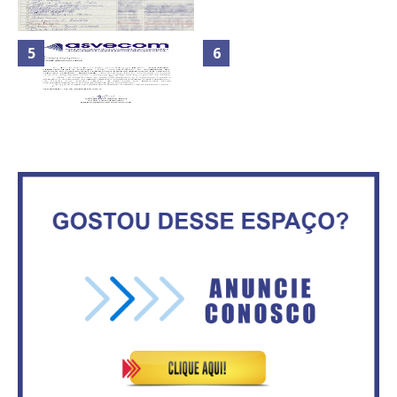
Nota de Repúdio: A violência
Secretaria da Fazenda abre 120
praticada contra os jornalistas
vagas no Distrito Federal
do Azerbaijão
Maior São João do Cerrado
ATA DA 1ª REUNIÃO DA
movimenta fim de semana em
ASVECOM DE 2016
Ceilândia
No Brasil do golpe, 61,5 mi de
consumidores estão
ASVECOM: Renúncia Ana Neves
inadimplentes