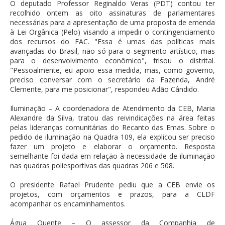
O deputado Professor Reginaldo Veras (PDT) contou ter
recolhido ontem as oito assinaturas de parlamentares
necessárias para a apresentação de uma proposta de emenda
à Lei Orgânica (Pelo) visando a impedir o contingenciamento
dos recursos do FAC. "Essa é umas das políticas mais
avançadas do Brasil, não só para o segmento artístico, mas
para o desenvolvimento econômico", frisou o distrital.
"Pessoalmente, eu apoio essa medida, mas, como governo,
preciso conversar com o secretário da Fazenda, André
Clemente, para me posicionar", respondeu Adão Cândido.
Iluminação – A coordenadora de Atendimento da CEB, Maria
Alexandre da Silva, tratou das reivindicações na área feitas
pelas lideranças comunitárias do Recanto das Emas. Sobre o
pedido de iluminação na Quadra 109, ela explicou ser preciso
fazer um projeto e elaborar o orçamento. Resposta
semelhante foi dada em relação à necessidade de iluminação
nas quadras poliesportivas das quadras 206 e 508.
O presidente Rafael Prudente pediu que a CEB envie os
projetos, com orçamentos e prazos, para a CLDF
acompanhar os encaminhamentos.
Água Quente – O assessor da Companhia de