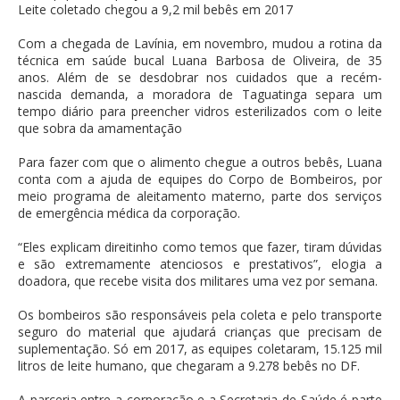
Leite coletado chegou a 9,2 mil bebês em 2017
Com a chegada de Lavínia, em novembro, mudou a rotina da
técnica em saúde bucal Luana Barbosa de Oliveira, de 35
anos. Além de se desdobrar nos cuidados que a recém-
nascida demanda, a moradora de Taguatinga separa um
tempo diário para preencher vidros esterilizados com o leite
que sobra da amamentação
Para fazer com que o alimento chegue a outros bebês, Luana
conta com a ajuda de equipes do Corpo de Bombeiros, por
meio programa de aleitamento materno, parte dos serviços
de emergência médica da corporação.
“Eles explicam direitinho como temos que fazer, tiram dúvidas
e são extremamente atenciosos e prestativos”, elogia a
doadora, que recebe visita dos militares uma vez por semana.
Os bombeiros são responsáveis pela coleta e pelo transporte
seguro do material que ajudará crianças que precisam de
suplementação. Só em 2017, as equipes coletaram, 15.125 mil
litros de leite humano, que chegaram a 9.278 bebês no DF.
A parceria entre a corporação e a Secretaria de Saúde é parte