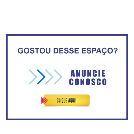
Maior São João do Cerrado
Circulação de ar no túnel será
movimenta fim de semana em
sustentada por 52 jatos
Ceilândia
ventiladores
No Brasil do golpe, 61,5 mi de
Secretaria da Fazenda abre 120
consumidores estão
vagas no Distrito Federal
inadimplentes
Vitória do governo | Estamos
IFB abre inscrições para mais de
fazendo o dever de casa, disse
2,3 mil vagas
Bolsonaro sobre Previdência