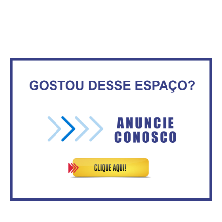
Maior São João do Cerrado
No Brasil do golpe, 61,5 mi de
movimenta fim de semana em
consumidores estão
Ceilândia
inadimplentes
Secretaria da Fazenda abre 120
IFB abre inscrições para mais de
vagas no Distrito Federal
2,3 mil vagas
Governadores definem temas
Circulação de ar no túnel será
consensuais para buscar ajuda
sustentada por 52 jatos
do governo federal.
ventiladores