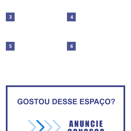
Maior São João do Cerrado
No Brasil do golpe, 61,5 mi de
movimenta fim de semana em
consumidores estão
Ceilândia
inadimplentes
Governadores definem temas
consensuais para buscar ajuda
Secretaria da Fazenda abre 120
do governo federal.
vagas no Distrito Federal
Mais de 100 cadeiras de rodas
IFB abre inscrições para mais de
entregues a pessoas com
2,3 mil vagas
deficiência