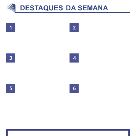
Maior São João do Cerrado
movimenta fim de semana em
Secretaria da Fazenda abre 120
Ceilândia
vagas no Distrito Federal
No Brasil do golpe, 61,5 mi de
consumidores estão
IFB abre inscrições para mais de