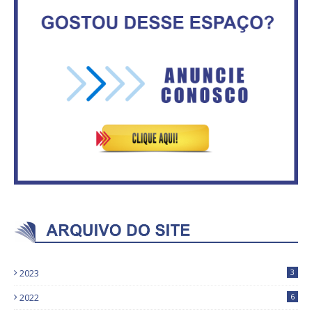
inadimplentes
2,3 mil vagas
Circulação de ar no túnel será
Vitória do governo | Estamos
sustentada por 52 jatos
fazendo o dever de casa, disse
ventiladores
Bolsonaro sobre Previdência
2023
3
2022
6