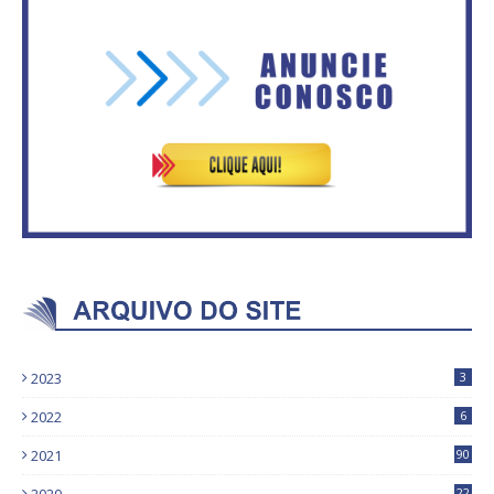
Vitória do governo | Estamos
IFB abre inscrições para mais de
fazendo o dever de casa, disse
2,3 mil vagas
Bolsonaro sobre Previdência
2023
3
2022
6
2021
90
22