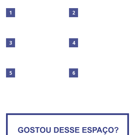
Maior São João do Cerrado
Circulação de ar no túnel será
movimenta fim de semana em
sustentada por 52 jatos
Ceilândia
ventiladores
No Brasil do golpe, 61,5 mi de
Secretaria da Fazenda abre 120
consumidores estão
vagas no Distrito Federal
inadimplentes