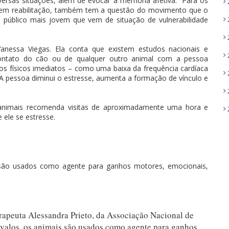
iversas situações, além de evocar a memória afetiva. “Para os
o em reabilitação, também tem a questão do movimento que o
 o público mais jovem que vem de situação de vulnerabilidade
Vanessa Viegas. Ela conta que existem estudos nacionais e
contato do cão ou de qualquer outro animal com a pessoa
ios físicos imediatos – como uma baixa da frequência cardíaca
 A pessoa diminui o estresse, aumenta a formação de vínculo e
m animais recomenda visitas de aproximadamente uma hora e
 ele se estresse.
s são usados como agente para ganhos motores, emocionais,
erapeuta Alessandra Prieto, da Associação Nacional de
avalos, os animais são usados como agente para ganhos