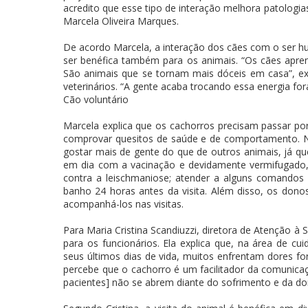
acredito que esse tipo de interação melhora patologia
Marcela Oliveira Marques.
De acordo Marcela, a interação dos cães com o ser h
ser benéfica também para os animais. “Os cães apren
São animais que se tornam mais dóceis em casa”, ex
veterinários. “A gente acaba trocando essa energia f
Cão voluntário
Marcela explica que os cachorros precisam passar por
comprovar quesitos de saúde e de comportamento. Na
gostar mais de gente do que de outros animais, já que
em dia com a vacinação e devidamente vermifugado, e
contra a leischmaniose; atender a alguns comandos 
banho 24 horas antes da visita. Além disso, os do
acompanhá-los nas visitas.
Para Maria Cristina Scandiuzzi, diretora de Atenção à
para os funcionários. Ela explica que, na área de cu
seus últimos dias de vida, muitos enfrentam dores fo
percebe que o cachorro é um facilitador da comunica
pacientes] não se abrem diante do sofrimento e da dor”