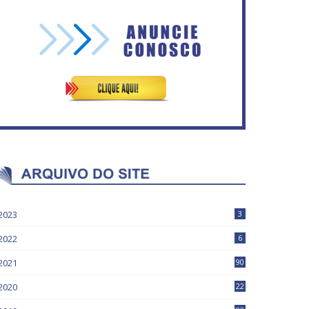
Governadores definem
temas consensuais para
Circulação de ar no túnel
buscar ajuda do governo
será sustentada por 52 jatos
ederal.
ventiladores
2023
3
2022
6
2021
90
2020
22
9