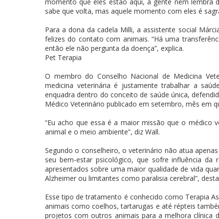
momento que eles estão aqui, a gente nem lembra d
sabe que volta, mas aquele momento com eles é sagr
Para a dona da cadela Milli, a assistente social Már
felizes do contato com animais. “Há uma transferênci
então ele não pergunta da doença”, explica.
Pet Terapia
O membro do Conselho Nacional de Medicina Vete
medicina veterinária é justamente trabalhar a sa
enquadra dentro do conceito de saúde única, defendi
Médico Veterinário publicado em setembro, mês em q
“Eu acho que essa é a maior missão que o médico ve
animal e o meio ambiente”, diz Wall.
Segundo o conselheiro, o veterinário não atua apenas
seu bem-estar psicológico, que sofre influência d
apresentados sobre uma maior qualidade de vida qu
Alzheimer ou limitantes como paralisia cerebral”, desta
Esse tipo de tratamento é conhecido como Terapia Assi
animais como coelhos, tartarugas e até répteis també
projetos com outros animais para a melhora clínica 