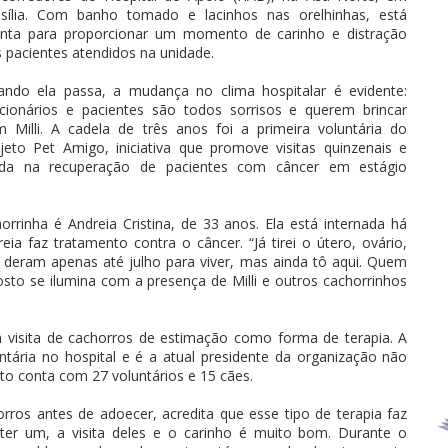
asília. Com banho tomado e lacinhos nas orelhinhas, está
onta para proporcionar um momento de carinho e distração
 pacientes atendidos na unidade.
ndo ela passa, a mudança no clima hospitalar é evidente:
cionários e pacientes são todos sorrisos e querem brincar
 Milli. A cadela de três anos foi a primeira voluntária do
jeto Pet Amigo, iniciativa que promove visitas quinzenais e
uda na recuperação de pacientes com câncer em estágio
orrinha é Andreia Cristina, de 33 anos. Ela está internada há
a faz tratamento contra o câncer. “Já tirei o útero, ovário,
e deram apenas até julho para viver, mas ainda tô aqui. Quem
osto se ilumina com a presença de Milli e outros cachorrinhos
 visita de cachorros de estimação como forma de terapia. A
luntária no hospital e é a atual presidente da organização não
o conta com 27 voluntários e 15 cães.
rros antes de adoecer, acredita que esse tipo de terapia faz
ter um, a visita deles e o carinho é muito bom. Durante o