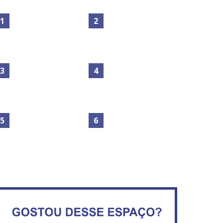
Maior São João do Cerrado
No Brasil do golpe, 61,5 mi
movimenta fim de semana
de consumidores estão
em Ceilândia
inadimplentes
Secretaria da Fazenda abre
IFB abre inscrições para mais
120 vagas no Distrito Federal
de 2,3 mil vagas