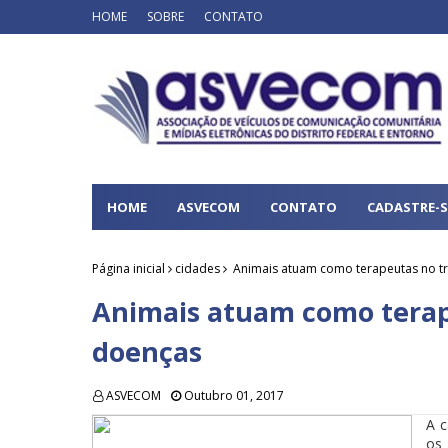
HOME
SOBRE
CONTATO
HOME
ASVECOM
CONTATO
CADASTRE-S
Página inicial
cidades
Animais atuam como terapeutas no t
Animais atuam como terap
doenças
ASVECOM
Outubro 01, 2017
A c
os