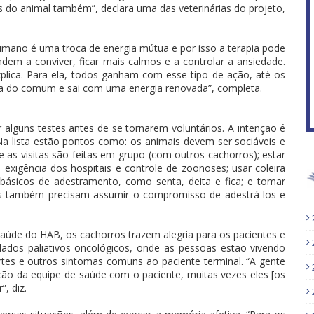
s do animal também”, declara uma das veterinárias do projeto,
f
umano é uma troca de energia mútua e por isso a terapia pode
dem a conviver, ficar mais calmos e a controlar a ansiedade.
plica. Para ela, todos ganham com esse tipo de ação, até os
ora do comum e sai com uma energia renovada”, completa.
 alguns testes antes de se tornarem voluntários. A intenção é
 lista estão pontos como: os animais devem ser sociáveis e
 as visitas são feitas em grupo (com outros cachorros); estar
xigência dos hospitais e controle de zoonoses; usar coleira
básicos de adestramento, como senta, deita e fica; e tomar
nos também precisam assumir o compromisso de adestrá-los e
 Saúde do HAB, os cachorros trazem alegria para os pacientes e
idados paliativos oncológicos, onde as pessoas estão vivendo
rtes e outros sintomas comuns ao paciente terminal. “A gente
ção da equipe de saúde com o paciente, muitas vezes eles [os
, diz.