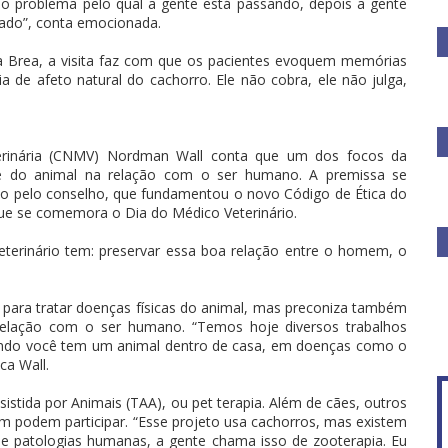
o problema pelo qual a gente está passando, depois a gente
ado”, conta emocionada.
cia Brea, a visita faz com que os pacientes evoquem memórias
a de afeto natural do cachorro. Ele não cobra, ele não julga,
rinária (CNMV) Nordman Wall conta que um dos focos da
úde do animal na relação com o ser humano. A premissa se
do pelo conselho, que fundamentou o novo Código de Ética do
ue se comemora o Dia do Médico Veterinário.
terinário tem: preservar essa boa relação entre o homem, o
 para tratar doenças físicas do animal, mas preconiza também
a relação com o ser humano. “Temos hoje diversos trabalhos
ando você tem um animal dentro de casa, em doenças como o
ca Wall.
stida por Animais (TAA), ou pet terapia. Além de cães, outros
m podem participar. “Esse projeto usa cachorros, mas existem
de patologias humanas, a gente chama isso de zooterapia. Eu