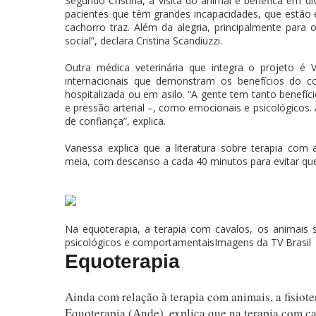
Segundo Cristina, a visita do animal é benéfica em d
pacientes que têm grandes incapacidades, que estã
cachorro traz. Além da alegria, principalmente para
social”, declara Cristina Scandiuzzi.
Outra médica veterinária que integra o projeto é 
internacionais que demonstram os benefícios do 
hospitalizada ou em asilo. “A gente tem tanto benefíc
e pressão arterial –, como emocionais e psicológicos.
de confiança”, explica.
Vanessa explica que a literatura sobre terapia co
meia, com descanso a cada 40 minutos para evitar que
Na equoterapia, a terapia com cavalos, os animai
psicológicos e comportamentaisImagens da TV Brasil
Equoterapia
Ainda com relação à terapia com animais, a fisiot
Equoterapia (Ande), explica que na terapia com c