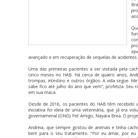
Br
pr
aos
Qua
fun
com
pro
aj
avançado e em recuperação de sequelas de acidentes.
Uma das primeiras pacientes a ser visitada pela cach
cinco meses no HAB. Há cerca de quatro anos, Andrei
trompas, intestino e outros órgãos. A vida segue. M
sabe fico até julho do ano que vem”, profetiza. Seu r
em sua maca.
Desde de 2016, os pacientes do HAB têm recebido a
iniciativa foi ideia de uma veterinária, que já era vo
governamenal (ONG) Pet Amigo, Nayara Brea. O projet
Andreia, que sempre gostou de animais e tinha cacho
bem para o seu tratamento. “Por eu amar, por eu 