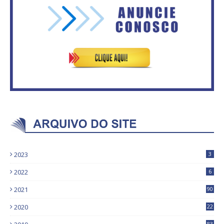
Secretaria da Fazenda abre 120
fazendo o dever de casa, disse
vagas no Distrito Federal
Bolsonaro sobre Previdência
2023
3
2022
6
2021
90
2020
22
9
83