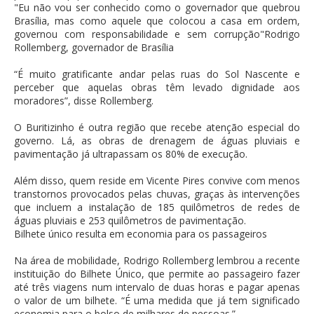
"Eu não vou ser conhecido como o governador que quebrou
Brasília, mas como aquele que colocou a casa em ordem,
governou com responsabilidade e sem corrupção"Rodrigo
Rollemberg, governador de Brasília
“É muito gratificante andar pelas ruas do Sol Nascente e
perceber que aquelas obras têm levado dignidade aos
moradores”, disse Rollemberg.
O Buritizinho é outra região que recebe atenção especial do
governo. Lá, as obras de drenagem de águas pluviais e
pavimentação já ultrapassam os 80% de execução.
Além disso, quem reside em Vicente Pires convive com menos
transtornos provocados pelas chuvas, graças às intervenções
que incluem a instalação de 185 quilômetros de redes de
águas pluviais e 253 quilômetros de pavimentação.
Bilhete único resulta em economia para os passageiros
Na área de mobilidade, Rodrigo Rollemberg lembrou a recente
instituição do Bilhete Único, que permite ao passageiro fazer
até três viagens num intervalo de duas horas e pagar apenas
o valor de um bilhete. “É uma medida que já tem significado
economia para o bolso de milhares de pessoas.”