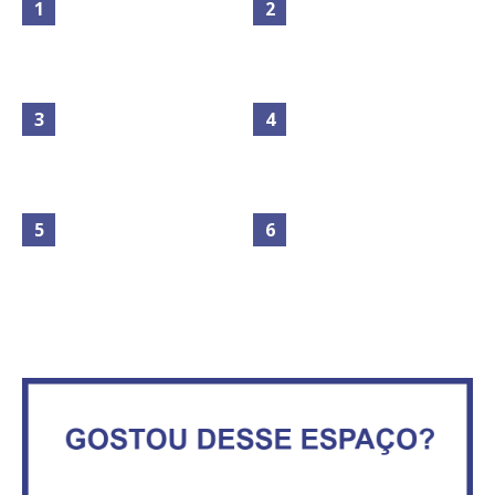
Maior São João do Cerrado
Circulação de ar no túnel será
movimenta fim de semana em
sustentada por 52 jatos
Ceilândia
ventiladores
No Brasil do golpe, 61,5 mi de
consumidores estão
IFB abre inscrições para mais de
inadimplentes
2,3 mil vagas
Vitória do governo | Estamos