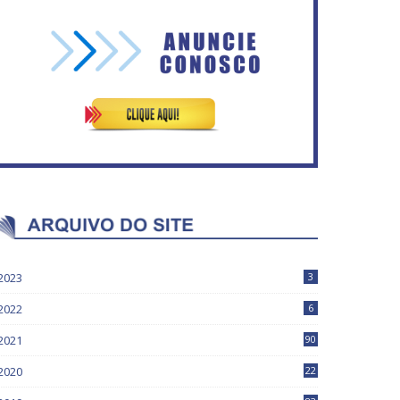
ASVECOM: Renúncia Ana
Secretaria da Fazenda abre
Neves
120 vagas no Distrito Federal
2023
3
2022
6
2021
90
2020
22
9