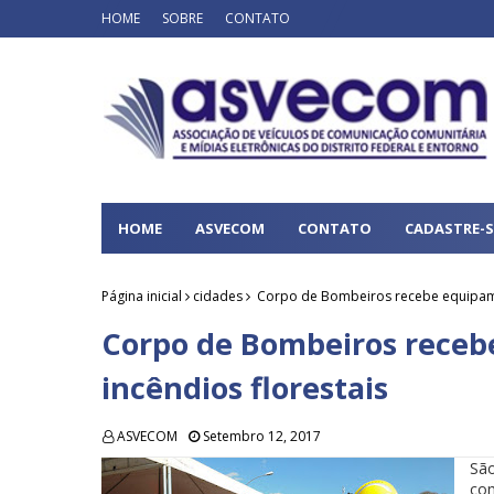
HOME
SOBRE
CONTATO
HOME
ASVECOM
CONTATO
CADASTRE-S
Página inicial
cidades
Corpo de Bombeiros recebe equipame
Corpo de Bombeiros receb
incêndios florestais
ASVECOM
Setembro 12, 2017
São
com