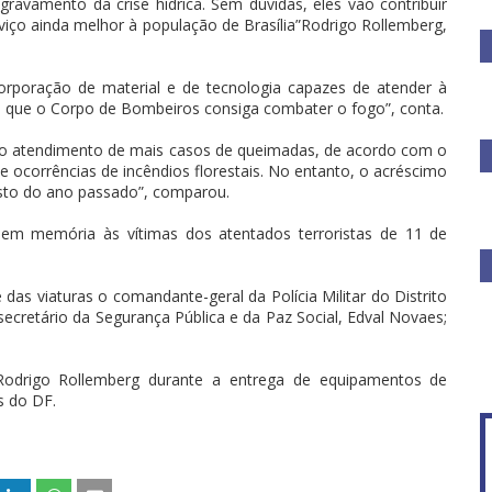
avamento da crise hídrica. Sem dúvidas, eles vão contribuir
iço ainda melhor à população de Brasília”Rodrigo Rollemberg,
corporação de material e de tecnologia capazes de atender à
 que o Corpo de Bombeiros consiga combater o fogo”, conta.
m o atendimento de mais casos de queimadas, de acordo com o
corrências de incêndios florestais. No entanto, o acréscimo
sto do ano passado”, comparou.
o em memória às vítimas dos atentados terroristas de 11 de
s viaturas o comandante-geral da Polícia Militar do Distrito
secretário da Segurança Pública e da Paz Social, Edval Novaes;
Rodrigo Rollemberg durante a entrega de equipamentos de
s do DF.