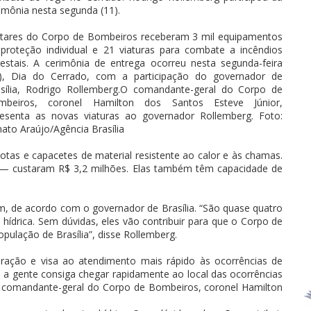
imônia nesta segunda (11).
itares do Corpo de Bombeiros receberam 3 mil equipamentos
proteção individual e 21 viaturas para combate a incêndios
restais. A cerimônia de entrega ocorreu nesta segunda-feira
1), Dia do Cerrado, com a participação do governador de
sília, Rodrigo Rollemberg.O comandante-geral do Corpo de
mbeiros, coronel Hamilton dos Santos Esteve Júnior,
esenta as novas viaturas ao governador Rollemberg. Foto:
ato Araújo/Agência Brasília
otas e capacetes de material resistente ao calor e às chamas.
F) — custaram R$ 3,2 milhões. Elas também têm capacidade de
m, de acordo com o governador de Brasília. “São quase quatro
ídrica. Sem dúvidas, eles vão contribuir para que o Corpo de
ulação de Brasília”, disse Rollemberg.
ração e visa ao atendimento mais rápido às ocorrências de
e a gente consiga chegar rapidamente ao local das ocorrências
u o comandante-geral do Corpo de Bombeiros, coronel Hamilton