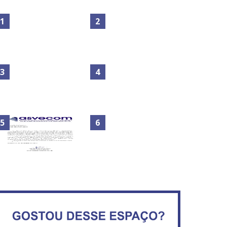
Maior São João do Cerrado
No Brasil do golpe, 61,5 mi
movimenta fim de semana
de consumidores estão
em Ceilândia
inadimplentes
Circulação de ar no túnel
será sustentada por 52 jatos
IFB abre inscrições para mais
ventiladores
de 2,3 mil vagas