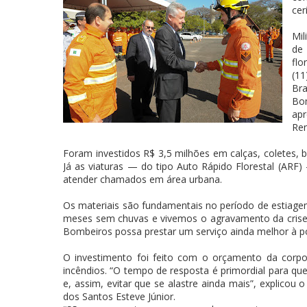
cer
Mil
de 
flo
(1
Bra
Bo
apr
Ren
Foram investidos R$ 3,5 milhões em calças, coletes, b
Já as viaturas — do tipo Auto Rápido Florestal (AR
atender chamados em área urbana.
Os materiais são fundamentais no período de estiage
meses sem chuvas e vivemos o agravamento da crise h
Bombeiros possa prestar um serviço ainda melhor à pop
O investimento foi feito com o orçamento da corpo
incêndios. “O tempo de resposta é primordial para qu
e, assim, evitar que se alastre ainda mais”, explico
dos Santos Esteve Júnior.