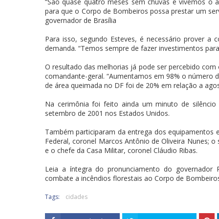
“São quase quatro meses sem chuvas e vivemos o agr
para que o Corpo de Bombeiros possa prestar um serv
governador de Brasília
Para isso, segundo Esteves, é necessário prover a 
demanda. “Temos sempre de fazer investimentos para
O resultado das melhorias já pode ser percebido co
comandante-geral. “Aumentamos em 98% o número de o
de área queimada no DF foi de 20% em relação a ago
Na cerimônia foi feito ainda um minuto de silênci
setembro de 2001 nos Estados Unidos.
Também participaram da entrega dos equipamentos e da
Federal, coronel Marcos Antônio de Oliveira Nunes; o 
e o chefe da Casa Militar, coronel Cláudio Ribas.
Leia a íntegra do pronunciamento do governador 
combate a incêndios florestais ao Corpo de Bombeiro
Tags:
cidades