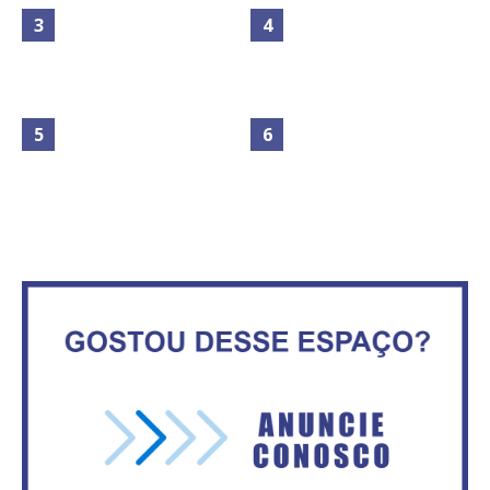
Maior São João do Cerrado
No Brasil do golpe, 61,5 mi de
movimenta fim de semana em
consumidores estão
Ceilândia
inadimplentes
Circulação de ar no túnel será
sustentada por 52 jatos
IFB abre inscrições para mais de
ventiladores
2,3 mil vagas
Vitória do governo | Estamos
Secretaria da Fazenda abre 120
fazendo o dever de casa, disse
vagas no Distrito Federal
Bolsonaro sobre Previdência