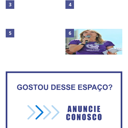
Maior São João do Cerrado
No Brasil do golpe, 61,5 mi de
movimenta fim de semana em
consumidores estão
Ceilândia
inadimplentes
Circulação de ar no túnel será
sustentada por 52 jatos
IFB abre inscrições para mais de
ventiladores
2,3 mil vagas
Vitória do governo | Estamos
Rosilene Corrêa aceita disputar
fazendo o dever de casa, disse
o GDF, quer unir Esquerda e
Bolsonaro sobre Previdência
empolga militância do PT