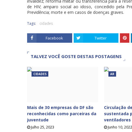
invalidez; reforma militar ou transferência para a res
de HIV; amparo social ao idoso, concedido pela Pre
Previdência; morte e em casos de doenças graves.
Tags:
cidades
Facebook
Twitter
TALVEZ VOCÊ GOSTE DESTAS POSTAGENS
CIDADES
AR
Mais de 30 empresas do DF são
Circulação de
reconhecidas como parceiras da
sustentada p
juventude
ventiladores
Julho 25, 2023
Junho 10, 202