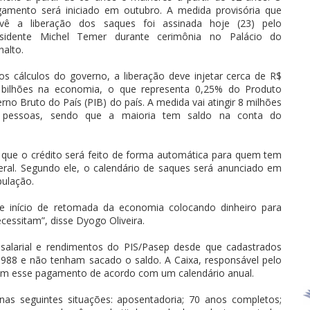
amento será iniciado em outubro. A medida provisória que
evê a liberação dos saques foi assinada hoje (23) pelo
esidente Michel Temer durante cerimônia no Palácio do
nalto.
os cálculos do governo, a liberação deve injetar cerca de R$
 bilhões na economia, o que representa 0,25% do Produto
erno Bruto do País (PIB) do país. A medida vai atingir 8 milhões
 pessoas, sendo que a maioria tem saldo na conta do
u que o crédito será feito de forma automática para quem tem
ral. Segundo ele, o calendário de saques será anunciado em
pulação.
se início de retomada da economia colocando dinheiro para
cessitam”, disse Dyogo Oliveira.
 salarial e rendimentos do PIS/Pasep desde que cadastrados
1988 e não tenham sacado o saldo. A Caixa, responsável pelo
azem esse pagamento de acordo com um calendário anual.
nas seguintes situações: aposentadoria; 70 anos completos;