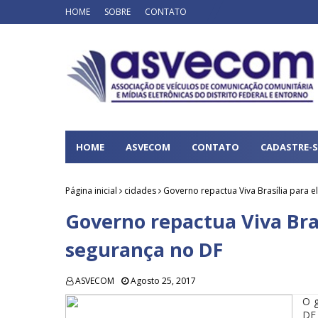
HOME
SOBRE
CONTATO
HOME
ASVECOM
CONTATO
CADASTRE-S
Página inicial
cidades
Governo repactua Viva Brasília para 
Governo repactua Viva Bras
segurança no DF
ASVECOM
Agosto 25, 2017
O g
DF 