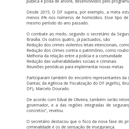
pública e poda de árvore, desenvolvidos pelo program
Desde 2015, O DF supera, por exemplo, a meta est
menos 6% nos números de homicídios. Esse tipo de 
mesmo período do ano passado.
O combate ao medo, segundo o secretário da Seguranç
Brasília. Os outros quatro, já pactuados, são:
Redução dos crimes violentos letais intencionais, com
Redução dos crimes contra o patrimônio, como roubo
Melhoria da relação entre a polícia e a comunidade
Redução das vulnerabilidades sociais e criminais.
Reuniões periódicas para implementar novas metas
Participaram também do encontro representantes da soc
Dantas; da Agência de Fiscalização do DF (Agefis), B
DF), Marcelo Dourado.
De acordo com Edval de Oliveira, também serão reto
governador, e a das regiões integradas de segura
concretos”, revelou.
O secretário destacou que o foco da nova fase do 
criminalidade e os de sensação de insegurança.