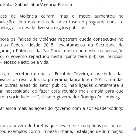
). Foto: Gabriel Jabur/Agência Brasília
dices de violência caíram, mas o medo aumentou na
pulação. Uma das metas da nova fase do programa consiste
integrar ações de diversos órgãos públicos.
ora os índices de violência registrem queda consecutiva no
strito Federal desde 2015, levantamento da Secretaria da
urança Pública e da Paz Socialmostra aumento na sensação
, o governo repactuou nesta quinta-feira (24) seu principal
 — Nosso Pacto pela Vida.
as, o secretário da pasta, Edval de Oliveira, e os chefes das
 avaliar os resultados do programa, lançado em 2015.Uma das
e outras áreas do setor público, não ligadas diretamente à
nti necessidade de fazer esta reunião mais ampla para que
 a sociedade civil”, disse o governador Rodrigo Rollemberg.
grar ainda mais as ações do governo com a sociedade”Rodrigo
urança advém de tarefas que devem ser cumpridas por outros
citou exemplos como limpeza urbana, instalação de iluminação