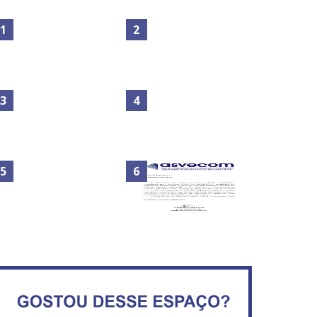
Maior São João do Cerrado
No Brasil do golpe, 61,5 mi
movimenta fim de semana
de consumidores estão
em Ceilândia
inadimplentes
Circulação de ar no túnel
será sustentada por 52 jatos
IFB abre inscrições para mais
ventiladores
de 2,3 mil vagas