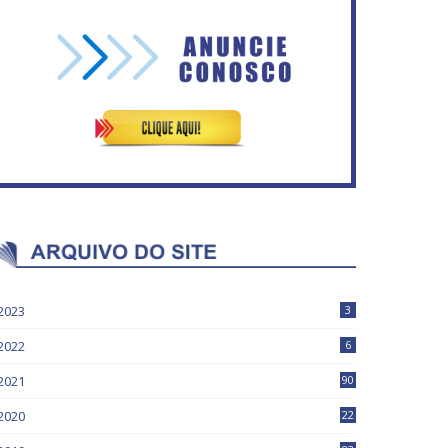
Órgãos do GDF intensificam
esforço para prevenir e
ASVECOM: Renúncia Ana
combater queimadas
Neves
2023
3
2022
6
2021
90
2020
22
9