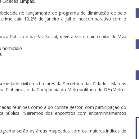
a Cidades Limpas.
abelecida no lançamento do programa de diminuição de pelo
crime caiu 19,2% de janeiro a julho, no comparativo com o
a Pública e da Paz Social, deverá ser o quinto pilar do Viva
o homicídio
s
iedade civil e os titulares da Secretaria das Cidades, Marcos
runa Pinheiros; e da Companhia do Metropolitano do DF (Metrô-
madas reuniões como a do comitê gestor, com participação do
nça pública. “Sairemos dos encontros com encaminhamentos
programa serão as áreas mapeadas com os maiores índices de