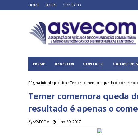
HOME
SOBRE
CONTATO
HOME
ASVECOM
CONTATO
CADASTRE-S
Página inicial
politica
Temer comemora queda do desempreg
Temer comemora queda do
resultado é apenas o com
ASVECOM
Julho 29, 2017