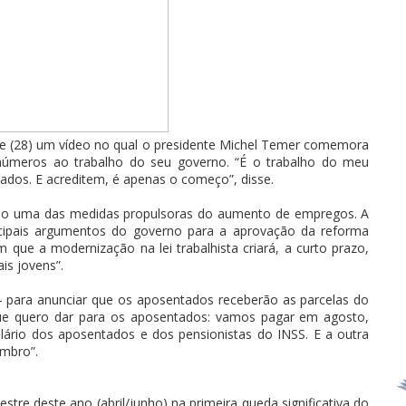
hoje (28) um vídeo no qual o presidente Michel Temer comemora
números ao trabalho do seu governo. “É o trabalho do meu
ados. E acreditem, é apenas o começo”, disse.
como uma das medidas propulsoras do aumento de empregos. A
ipais argumentos do governo para a aprovação da reforma
m que a modernização na lei trabalhista criará, a curto prazo,
is jovens”.
– para anunciar que os aposentados receberão as parcelas do
que quero dar para os aposentados: vamos pagar em agosto,
lário dos aposentados e dos pensionistas do INSS. E a outra
mbro”.
re deste ano (abril/junho) na primeira queda significativa do