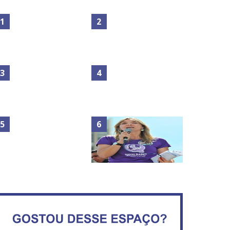
Maior São João do Cerrado
No Brasil do golpe, 61,5 mi
movimenta fim de semana
de consumidores estão
em Ceilândia
inadimplentes
Circulação de ar no túnel
será sustentada por 52 jatos
IFB abre inscrições para mais
ventiladores
de 2,3 mil vagas