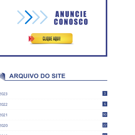
Vitória do governo | Estamos
Rosilene Corrêa aceita
fazendo o dever de casa,
disputar o GDF, quer unir
disse Bolsonaro sobre
Esquerda e empolga
Previdência
militância do PT
2023
3
2022
6
2021
90
2020
22
9