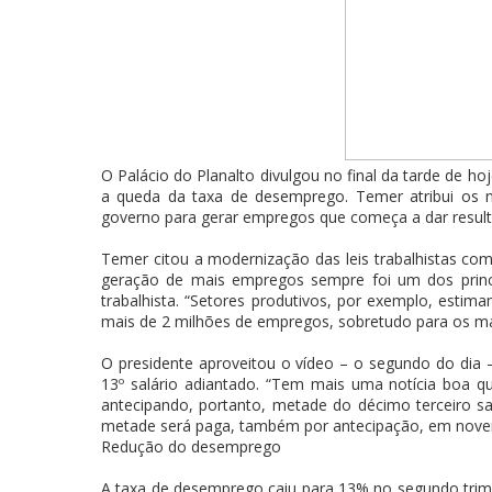
O Palácio do Planalto divulgou no final da tarde de 
a queda da taxa de desemprego. Temer atribui os 
governo para gerar empregos que começa a dar result
Temer citou a modernização das leis trabalhistas 
geração de mais empregos sempre foi um dos princ
trabalhista. “Setores produtivos, por exemplo, estima
mais de 2 milhões de empregos, sobretudo para os ma
O presidente aproveitou o vídeo – o segundo do dia 
13º salário adiantado. “Tem mais uma notícia boa 
antecipando, portanto, metade do décimo terceiro sa
metade será paga, também por antecipação, em nove
Redução do desemprego
A taxa de desemprego caiu para 13% no segundo trimest