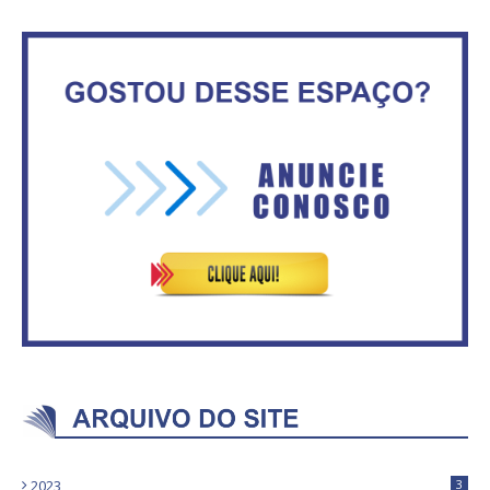
Governadores definem temas
consensuais para buscar ajuda
Secretaria da Fazenda abre 120
do governo federal.
vagas no Distrito Federal
Mais de 100 cadeiras de rodas
IFB abre inscrições para mais de
entregues a pessoas com
2,3 mil vagas
deficiência
2023
3