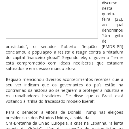
discurso
nesta
quarta-
feira (22),
ao qual
denominou
“Um grito
de
brasilidade”, o senador Roberto Requião (PMDB-PR)
conclamou a população a resistir e reagir contra a “ditadura
do capital financeiro global”. Segundo ele, o governo Temer
está comprometido com ideais neoliberais que estariam
saturados e em desuso mundo afora.
Requião mencionou diversos acontecimentos recentes que a
seu ver indicam que os governantes do país estão na
contramão da história ao se negarem a proteger a indústria e
os trabalhadores brasileiros. Ele disse que o Brasil está
voltando à “trilha do fracassado modelo liberal”.
Para o senador, a vitória de Donald Trump nas eleições
presidenciais dos Estados Unidos, a saída da
Grã-Bretanha da União Europeia, a crise na Espanha, “a lenta
agonia da Grécia”, além da ascensão de nacionalistas na