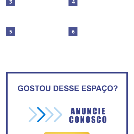
Maior São João do Cerrado
Circulação de ar no túnel será
movimenta fim de semana em
sustentada por 52 jatos
Ceilândia
ventiladores
No Brasil do golpe, 61,5 mi de
Secretaria da Fazenda abre 120
consumidores estão
vagas no Distrito Federal
inadimplentes
Vitória do governo | Estamos
IFB abre inscrições para mais de
fazendo o dever de casa, disse
2,3 mil vagas
Bolsonaro sobre Previdência