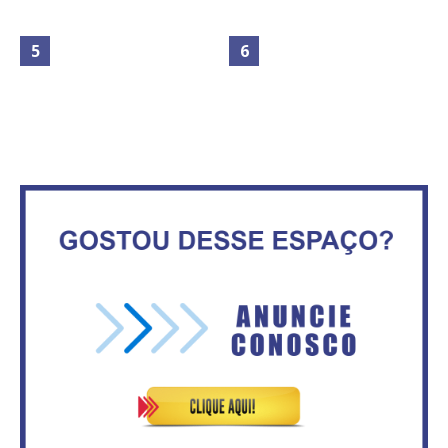
Maior São João do Cerrado
Circulação de ar no túnel será
movimenta fim de semana em
sustentada por 52 jatos
Ceilândia
ventiladores
No Brasil do golpe, 61,5 mi de
Secretaria da Fazenda abre 120
consumidores estão
vagas no Distrito Federal
inadimplentes
Vitória do governo | Estamos
IFB abre inscrições para mais de
fazendo o dever de casa, disse
2,3 mil vagas
Bolsonaro sobre Previdência