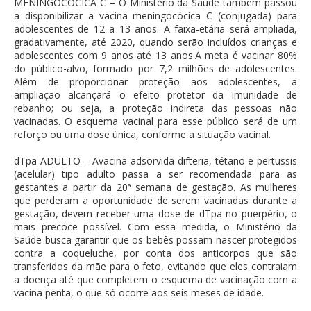
MENINGOCÓCICA C – O Ministério da Saúde também passou
a disponibilizar a vacina meningocócica C (conjugada) para
adolescentes de 12 a 13 anos. A faixa-etária será ampliada,
gradativamente, até 2020, quando serão incluídos crianças e
adolescentes com 9 anos até 13 anos.A meta é vacinar 80%
do público-alvo, formado por 7,2 milhões de adolescentes.
Além de proporcionar proteção aos adolescentes, a
ampliação alcançará o efeito protetor da imunidade de
rebanho; ou seja, a proteção indireta das pessoas não
vacinadas. O esquema vacinal para esse público será de um
reforço ou uma dose única, conforme a situação vacinal.
dTpa ADULTO – Avacina adsorvida difteria, tétano e pertussis
(acelular) tipo adulto passa a ser recomendada para as
gestantes a partir da 20ª semana de gestação. As mulheres
que perderam a oportunidade de serem vacinadas durante a
gestação, devem receber uma dose de dTpa no puerpério, o
mais precoce possível. Com essa medida, o Ministério da
Saúde busca garantir que os bebês possam nascer protegidos
contra a coqueluche, por conta dos anticorpos que são
transferidos da mãe para o feto, evitando que eles contraiam
a doença até que completem o esquema de vacinação com a
vacina penta, o que só ocorre aos seis meses de idade.