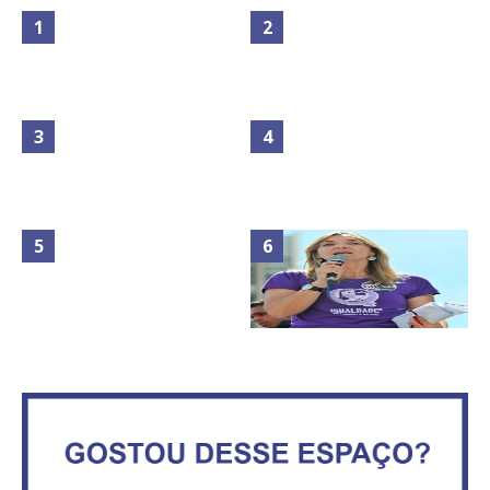
Maior São João do Cerrado
No Brasil do golpe, 61,5 mi de
movimenta fim de semana em
consumidores estão
Ceilândia
inadimplentes
Circulação de ar no túnel será
sustentada por 52 jatos
IFB abre inscrições para mais de
ventiladores
2,3 mil vagas