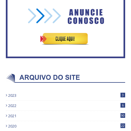
Vitória do governo | Estamos
Rosilene Corrêa aceita disputar
fazendo o dever de casa, disse
o GDF, quer unir Esquerda e
Bolsonaro sobre Previdência
empolga militância do PT
2023
3
2022
6
2021
90
2020
22
9