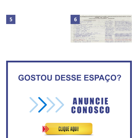
Maior São João do Cerrado
Secretaria da Fazenda abre 120
movimenta fim de semana em
vagas no Distrito Federal
Ceilândia
No Brasil do golpe, 61,5 mi de
Circulação de ar no túnel será
consumidores estão
sustentada por 52 jatos
inadimplentes
ventiladores
IFB abre inscrições para mais de
ATA DA 1ª REUNIÃO DA
2,3 mil vagas
ASVECOM DE 2016