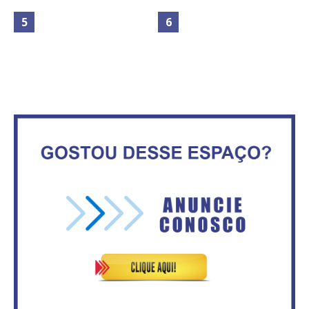
Maior São João do Cerrado
movimenta fim de semana em
Secretaria da Fazenda abre 120
Ceilândia
vagas no Distrito Federal
No Brasil do golpe, 61,5 mi de
consumidores estão
IFB abre inscrições para mais de
inadimplentes
2,3 mil vagas
Governadores definem temas
Circulação de ar no túnel será
consensuais para buscar ajuda
sustentada por 52 jatos
do governo federal.
ventiladores