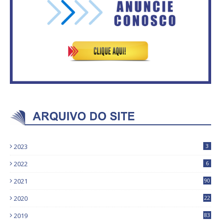
ventiladores
Bolsonaro sobre Previdência
2023
3
2022
6
2021
90
2020
22
9
2019
83