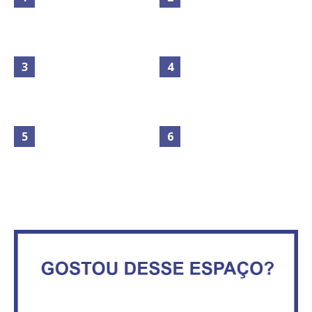
Maior São João do Cerrado
movimenta fim de semana em
Secretaria da Fazenda abre 120
Ceilândia
vagas no Distrito Federal
No Brasil do golpe, 61,5 mi de
consumidores estão
IFB abre inscrições para mais de
inadimplentes
2,3 mil vagas
Circulação de ar no túnel será
Vitória do governo | Estamos
sustentada por 52 jatos
fazendo o dever de casa, disse